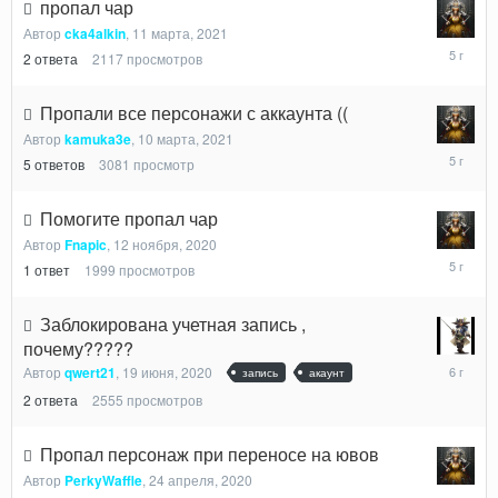
пропал чар
Автор
cka4alkin
,
11 марта, 2021
25
2
ответа
2117
просмотров
марта,
2021
Пропали все персонажи с аккаунта ((
Автор
kamuka3e
,
10 марта, 2021
18
5
ответов
3081
просмотр
марта,
2021
Помогите пропал чар
Автор
Fnapic
,
12 ноября, 2020
19
1
ответ
1999
просмотров
ноября,
2020
Заблокирована учетная запись ,
почему?????
20
Автор
qwert21
,
19 июня, 2020
запись
акаунт
июня,
2
ответа
2555
просмотров
2020
Пропал персонаж при переносе на ювов
Автор
PerkyWaffle
,
24 апреля, 2020
28