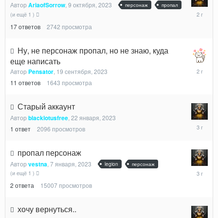
Автор
AriaofSorrow
,
9 октября, 2023
персонаж
пропал
3
(и ещё 1 )
ноября,
17
ответов
2742
просмотра
2023
Ну, не персонаж пропал, но не знаю, куда
еще написать
21
Автор
Pensator
,
19 сентября, 2023
сентября
11
ответов
1643
просмотра
2023
Старый аккаунт
Автор
blacklotusfree
,
22 января, 2023
28
1
ответ
2096
просмотров
января,
2023
пропал персонаж
Автор
vestna
,
7 января, 2023
legion
персонаж
7
(и ещё 1 )
января,
2
ответа
15007
просмотров
2023
хочу вернуться..