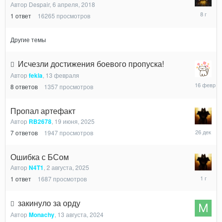
Автор
Despair
,
6 апреля, 2018
6
1
ответ
16265
просмотров
апреля,
2018
Другие темы
Исчезли достижения боевого пропуска!
Автор
fekla
,
13 февраля
16
8
ответов
1357
просмотров
февраля
Пропал артефакт
Автор
RB2678
,
19 июня, 2025
26
7
ответов
1947
просмотров
декабря,
2025
Ошибка с БСом
Автор
N4T1
,
2 августа, 2025
2
1
ответ
1687
просмотров
августа,
2025
закинуло за орду
Автор
Monachy
,
13 августа, 2024
13