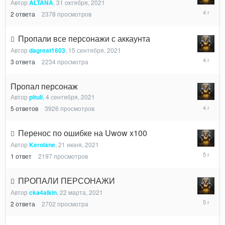
Автор
ALTANA
,
31 октября, 2021
4
2
ответа
2378
просмотров
ноября,
2021
Пропали все персонажи с аккаунта
Автор
dagreat1603
,
15 сентября, 2021
17
3
ответа
2234
просмотра
сентября
2021
Пропал персонаж
Автор
pituli
,
4 сентября, 2021
10
5
ответов
3926
просмотров
сентября
2021
Перенос по ошибке на Uwow x100
Автор
Kerolane
,
21 июня, 2021
21
1
ответ
2197
просмотров
июня,
2021
ПРОПАЛИ ПЕРСОНАЖИ
Автор
cka4alkin
,
22 марта, 2021
25
2
ответа
2702
просмотра
марта,
2021