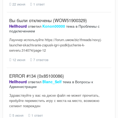
22 июня
1 ответ
Вы были отключены (WOW51900329)
Hellhourd
ответил
Konon00000
тема в
Проблемы с
подключением
Лаунчер используйте https://forum.uwow.biz/threads/novyj-
launcher-skachivanie-zapusk-igr-i-podkljuchenie-k-
serveru.314074/page-12
12 июня
7 ответов
ERROR #134 (0x85100086)
Hellhourd
ответил
Blanc_Self
тема в
Вопросы к
Администрации
Здравствуйте у вас на диске файл не может прочитать,
пробуйте переместить игру с места на место, возможно
сегмент поврежден
5 июня
1 ответ