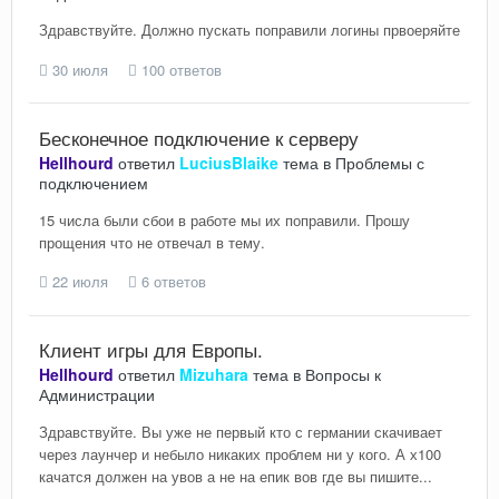
Здравствуйте. Должно пускать поправили логины првоеряйте
30 июля
100 ответов
Бесконечное подключение к серверу
Hellhourd
ответил
LuciusBlaike
тема в
Проблемы с
подключением
15 числа были сбои в работе мы их поправили. Прошу
прощения что не отвечал в тему.
22 июля
6 ответов
Клиент игры для Европы.
Hellhourd
ответил
Mizuhara
тема в
Вопросы к
Администрации
Здравствуйте. Вы уже не первый кто с германии скачивает
через лаунчер и небыло никаких проблем ни у кого. А х100
качатся должен на увов а не на епик вов где вы пишите...