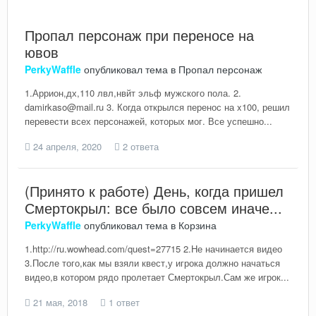
Пропал персонаж при переносе на
ювов
PerkyWaffle
опубликовал тема в
Пропал персонаж
1.Аррион,дх,110 лвл,нвйт эльф мужского пола. 2.
damirkaso@mail.ru 3. Когда открылся перенос на x100, решил
перевести всех персонажей, которых мог. Все успешно...
24 апреля, 2020
2 ответа
(Принято к работе) День, когда пришел
Смертокрыл: все было совсем иначе...
PerkyWaffle
опубликовал тема в
Корзина
1.http://ru.wowhead.com/quest=27715 2.Не начинается видео
3.После того,как мы взяли квест,у игрока должно начаться
видео,в котором рядо пролетает Смертокрыл.Сам же игрок...
21 мая, 2018
1 ответ