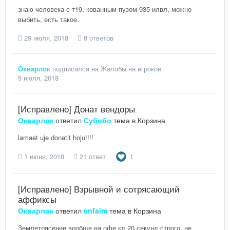
знаю человека с т19, кованным пузом 935 илвл, можно
выбить, есть такое.
29 июля, 2018
8 ответов
Окварлок
подписался на
Жалобы на игроков
9 июля, 2018
[Исправлено] Донат вендоры
Окварлок
ответил
Субобо
тема в
Корзина
lamaet uje donatit hoju!!!!
1 июня, 2018
21 ответ
1
[Исправлено] Взрывной и сотрясающий
аффиксы
Окварлок
ответил
enfaim
тема в
Корзина
Землетрясение вообще на офе кд 20 секунд строго, не