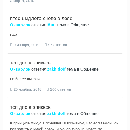
2 марта, 2019
птсс быдлота сново в деле
Окварлок
ответил
Man
тема в
Общение
гаф
9 января, 2019
97 ответов
топ дпс в эпиквов
Окварлок
ответил
zakhidoff
тема в
Общение
не более высокие
25 ноября, 2018
200 ответов
топ дпс в эпиквов
Окварлок
ответил
zakhidoff
тема в
Общение
в принципе минус в основном в взрывном, что если большой
пак залить с кучей доток, и мобов тупо не будет, то