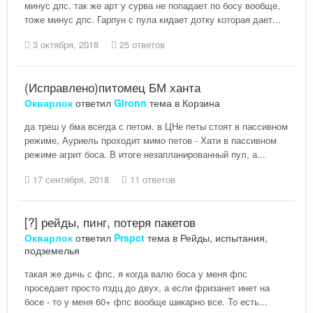
минус дпс, так же арт у сурва не попадает по босу вообще,
тоже минус дпс. Гарпун с пула кидает дотку которая дает...
3 октября, 2018
25 ответов
(Исправлено)питомец БМ ханта
Окварлок
ответил
Glronn
тема в
Корзина
да треш у бма всегда с петом. в ЦНе петы стоят в пассивном
режиме, Ауриель проходит мимо петов - Хати в пассивном
режиме агрит боса. В итоге незапланированный пул, а...
17 сентября, 2018
11 ответов
[?] рейды, пинг, потеря пакетов
Окварлок
ответил
Prspct
тема в
Рейды, испытания,
подземелья
такая же дичь с фпс, я когда валю боса у меня фпс
проседает просто пздц до двух, а если фризанет инет на
босе - то у меня 60+ фпс вообще шикарно все. То есть...