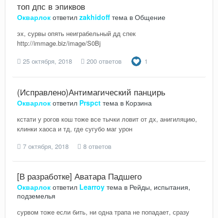
топ дпс в эпиквов
Окварлок
ответил
zakhidoff
тема в
Общение
эх, сурвы опять неиграбельный дд спек
http://immage.biz/image/S0Bj
25 октября, 2018
200 ответов
1
(Исправлено)Антимагический панцирь
Окварлок
ответил
Prspct
тема в
Корзина
кстати у рогов кош тоже все тычки ловит от дх, анигиляцию,
клинки хаоса и тд, где сугубо маг урон
7 октября, 2018
8 ответов
[В разработке] Аватара Падшего
Окварлок
ответил
Learroy
тема в
Рейды, испытания,
подземелья
сурвом тоже если бить, ни одна трапа не попадает, сразу