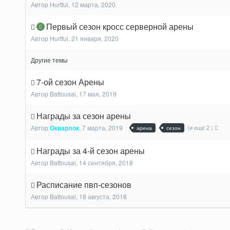
Автор
Hurtful
,
12 марта, 2020
Первый сезон кросс серверной арены
Автор
Hurtful
,
21 января, 2020
Другие темы
7-ой сезон Арены
Автор
Battousai
,
17 мая, 2019
Награды за сезон арены
(и ещё 2 )
Автор
Окварлок
,
7 марта, 2019
арена
сезон
Награды за 4-й сезон арены
Автор
Battousai
,
14 сентября, 2018
Расписание пвп-сезонов
Автор
Battousai
,
18 августа, 2018