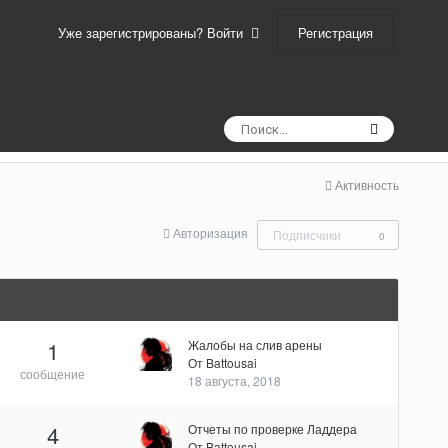
Регистрация
Уже зарегистрированы? Войти
Активность
Авторизация
Подписчики
0
1
Жалобы на слив арены
От
Battousai
сообщение
18 августа, 2018
4
Отчеты по проверке Ладдера
От
Battousai