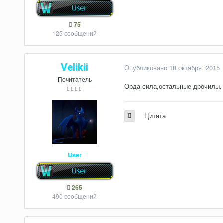
75
125 сообщений
Velikii
Опубликовано
18 октября, 2015
Почитатель
Орда сила,остальные дрочилы.
Цитата
User
265
490 сообщений