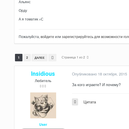
Альянс
Орду
А я томатик =С
Пожалуйста,
войдите
или
зарегистрируйтесь
для возможности гол
Страница 1 из 2
1
2
ДАЛЕЕ
Insidious
Опубликовано
18 октября, 2015
Любитель
За кого играете? И почему?
Цитата
User