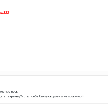
ки:ЗЗЗ
альные неок.
здать тауреншу?хотел себе Святуюкорову и не прокнуло(((