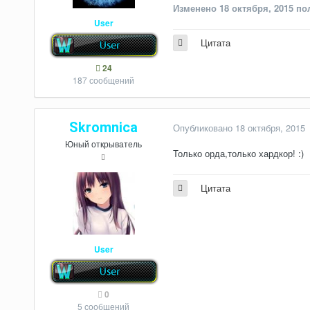
Изменено
18 октября, 2015
пол
User
Цитата
24
187 сообщений
Skromnica
Опубликовано
18 октября, 2015
Юный открыватель
Только орда,только хардкор! :)
Цитата
User
0
5 сообщений