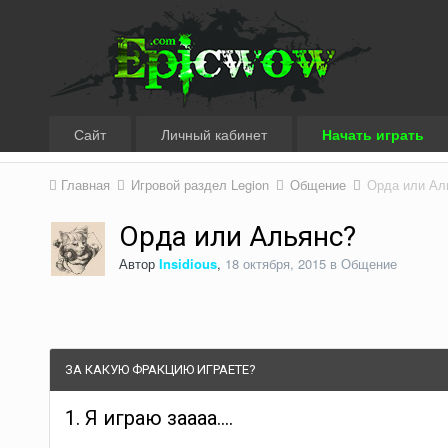
Сайт
Личный кабинет
Начать играть
Главная
Игровой раздел Legion
Общение
Орда или Ал
Орда или Альянс?
Автор
Insidious
,
18 октября, 2015
в
Общение
ЗА КАКУЮ ФРАКЦИЮ ИГРАЕТЕ?
1. Я играю заааа....