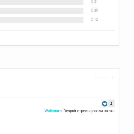
31
35
12
Жалоба
2
Wallanar
и
Despair
отреагировали на это