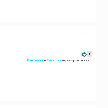
Жалоба
2
Blueberries
и
Skromnica
отреагировали на это