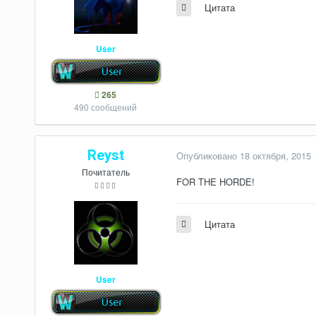
Цитата
User
265
490 сообщений
Reyst
Опубликовано
18 октября, 2015
Почитатель
FOR THE HORDE!
Цитата
User