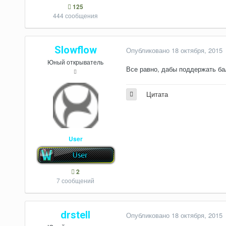
125
444 сообщения
Slowflow
Опубликовано
18 октября, 2015
Юный открыватель
Все равно, дабы поддержать ба
Цитата
User
2
7 сообщений
drstell
Опубликовано
18 октября, 2015