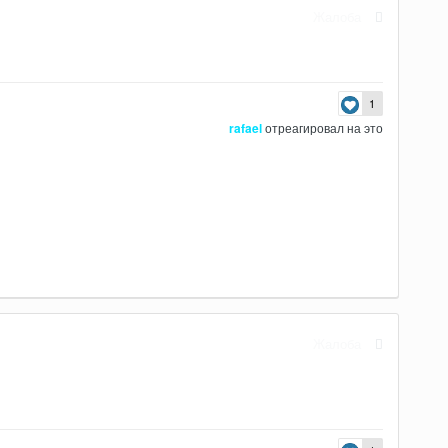
Жалоба
1
rafael
отреагировал на это
Жалоба