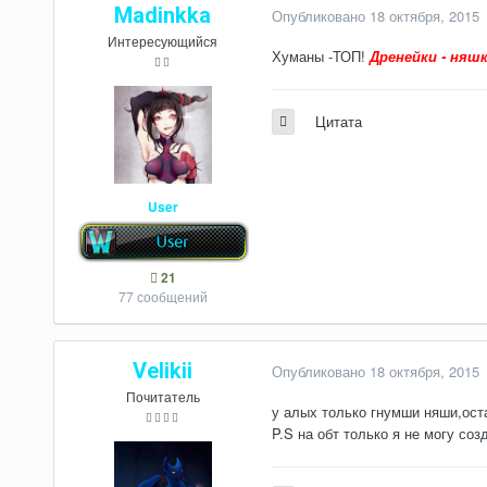
Madinkka
Опубликовано
18 октября, 2015
Интересующийся
Хуманы -ТОП!
Дренейки - няш
Цитата
User
21
77 сообщений
Velikii
Опубликовано
18 октября, 2015
Почитатель
у алых только гнумши няши,ост
P.S на обт только я не могу со