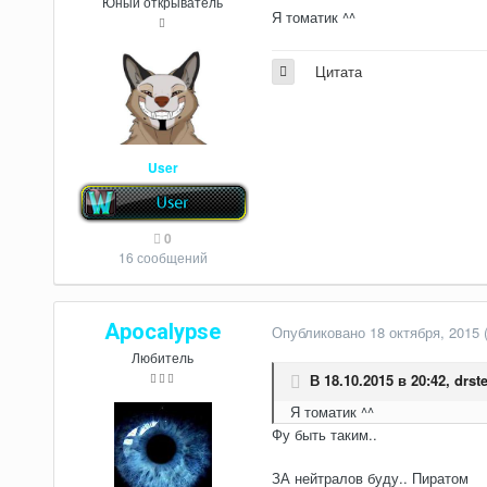
Юный открыватель
Я томатик ^^
Цитата
User
0
16 сообщений
Apocalypse
Опубликовано
18 октября, 2015
Любитель
В 18.10.2015 в 20:42,
drste
Я томатик ^^
Фу быть таким..
ЗА нейтралов буду.. Пиратом