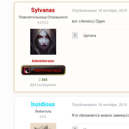
Sylvanas
Опубликовано
16 октября, 2015
Повелительница Отрекшихся
вот сбились) Один
Цитата
Administrator
365
624 сообщения
Insidious
Опубликовано
16 октября, 2015
Любитель
Кто облажается можно заминусов