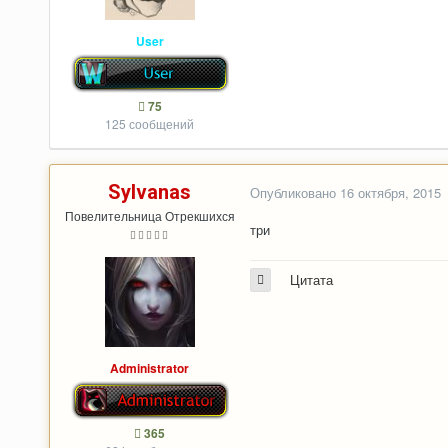
User
75
125 сообщений
Sylvanas
Опубликовано
16 октября, 2015
Повелительница Отрекшихся
три
Цитата
Administrator
365