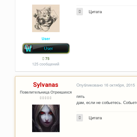
Цитата
User
75
125 сообщений
Sylvanas
Опубликовано
16 октября, 2015
Повелительница Отрекшихся
пять
дам, если не собьетесь. Собьет
Цитата