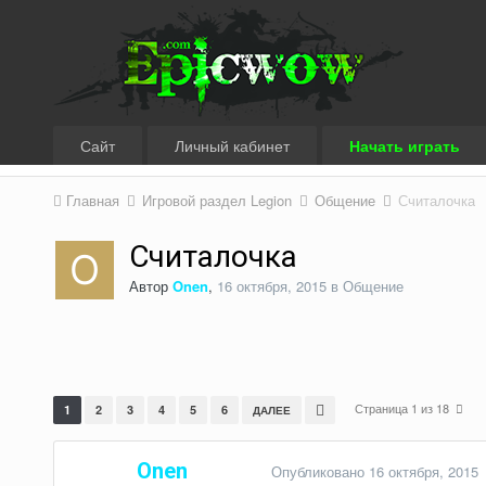
Сайт
Личный кабинет
Начать играть
Главная
Игровой раздел Legion
Общение
Считалочка
Считалочка
Автор
Onen
,
16 октября, 2015
в
Общение
Страница 1 из 18
1
2
3
4
5
6
ДАЛЕЕ
Onen
Опубликовано
16 октября, 2015