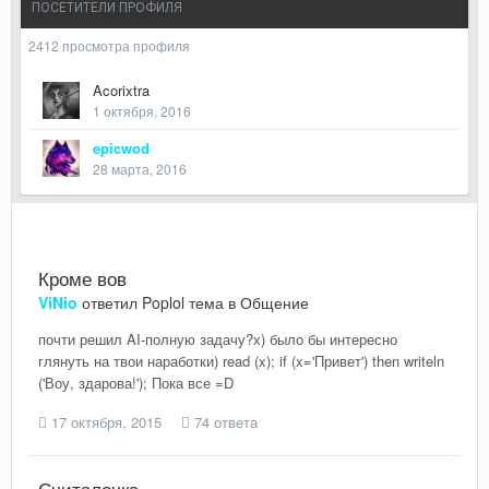
ПОСЕТИТЕЛИ ПРОФИЛЯ
2412 просмотра профиля
Acorixtra
1 октября, 2016
epicwod
28 марта, 2016
Кроме вов
ViNio
ответил
Poplol
тема в
Общение
почти решил AI-полную задачу?х) было бы интересно
глянуть на твои наработки) read (x); if (x='Привет') then writeln
('Воу, здарова!'); Пока все =D
17 октября, 2015
74 ответа
Считалочка