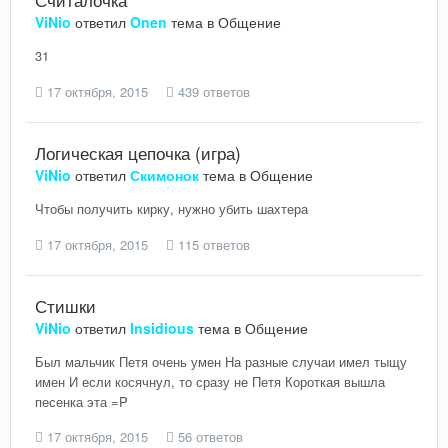
ViNio
ответил
Onen
тема в
Общение
31
17 октября, 2015
439 ответов
Логическая цепочка (игра)
ViNio
ответил
Скимонок
тема в
Общение
Чтобы получить кирку, нужно убить шахтера
17 октября, 2015
115 ответов
Стишки
ViNio
ответил
Insidious
тема в
Общение
Был мальчик Петя очень умен На разные случаи имел тыщу
имен И если косячнул, то сразу не Петя Короткая вышла
песенка эта =P
17 октября, 2015
56 ответов