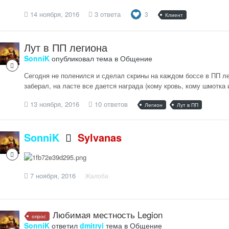
14 ноября, 2016
3 ответа
3
Клиент
Лут в ПП легиона
SonniK
опубликовал тема в
Общение
Сегодня не поленился и сделал скрины на каждом боссе в ПП л
заберал, на ласте все дается награда (кому кровь, кому шмотка
13 ноября, 2016
10 ответов
Легион
Лут в ПП
SonniK
Sylvanas
7 ноября, 2016
Жалоба
Любимая местность Legion
опрос
SonniK
ответил
dmitryi
тема в
Общение