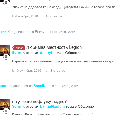
Значит не доделал кв на осаду Цитадели Ночи)) не говоря про л
4 ноября, 2016
18 ответов
onniK
подписался на
Eniray
14 октября, 2016
Любимая местность Legion
опрос
SonniK
ответил
dmitryi
тема в
Общение
Сурамар) самая сложная локация в легионе, выполнение каждого 
10 октября, 2016
18 ответов
ашка
подписался на
SonniK
28 сентября, 2016
я тут еще пофлужу ладно?
SonniK
ответил
barma9kadum
тема в
Общение
Пипец) "Белка" и тут засветился)) вот прет малому)