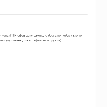
егиона (ПТР офы) одну шмотку с босса полюбому кто то
 или улучшения для артефактного оружия)