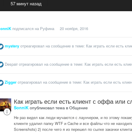
57 минут назад
onniK
подписался на
Руфина
20 ноября, 2016
mystery
отреагировал на сообщение в теме:
Как играть если есть кл
Despair
отреагировал на сообщение в теме:
Как играть если есть кли
Zigger
отреагировал на сообщение в теме:
Как играть если есть клие
Как играть если есть клиент с оффа или 
SonniK
опубликовал тема в
Общение
Не раз видел как люди мучаются с лаунчером, и по этому покажу
клиенте удалил папку WTF и Cache и все файлы что не находились
Screenshots) 2) после чего я из перешел по сылке закачки клинта 