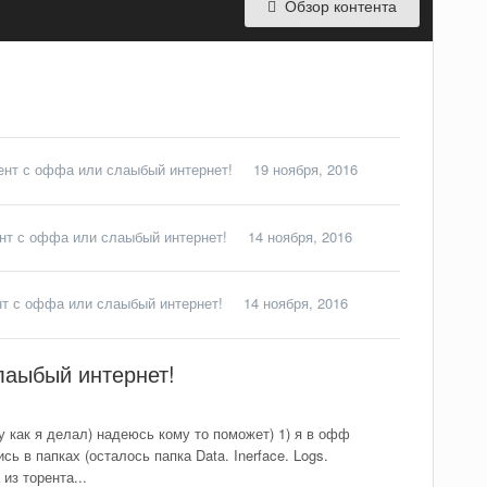
Обзор контента
иент с оффа или слаыбый интернет!
19 ноября, 2016
ент с оффа или слаыбый интернет!
14 ноября, 2016
нт с оффа или слаыбый интернет!
14 ноября, 2016
слаыбый интернет!
 как я делал) надеюсь кому то поможет) 1) я в офф
 в папках (осталось папка Data. Inerface. Logs.
из торента...