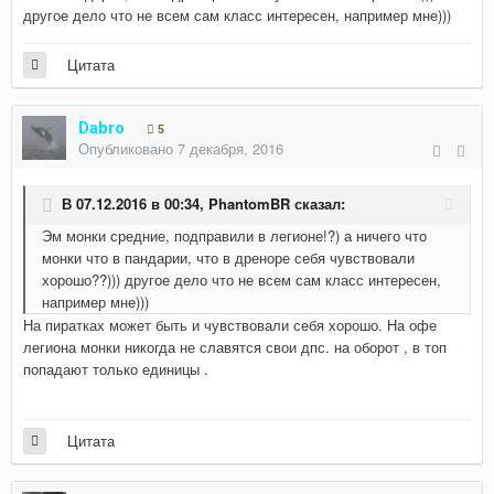
другое дело что не всем сам класс интересен, например мне)))
Цитата
Dabro
5
Опубликовано
7 декабря, 2016
В 07.12.2016 в 00:34,
PhantomBR
сказал:
Эм монки средние, подправили в легионе!?) а ничего что
монки что в пандарии, что в дреноре себя чувствовали
хорошо??))) другое дело что не всем сам класс интересен,
например мне)))
На пиратках может быть и чувствовали себя хорошо. На офе
легиона монки никогда не славятся свои дпс. на оборот , в топ
попадают только единицы .
Цитата