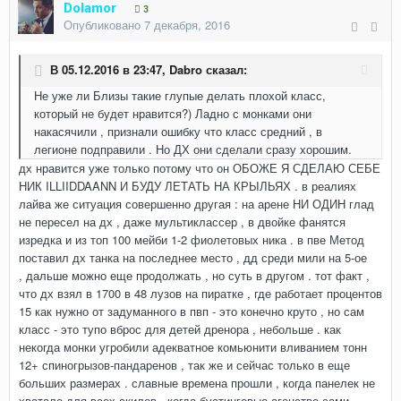
Dolamor
3
Опубликовано
7 декабря, 2016
В 05.12.2016 в 23:47,
Dabro
сказал:
Не уже ли Близы такие глупые делать плохой класс,
который не будет нравится?) Ладно с монками они
накасячили , признали ошибку что класс средний , в
легионе подправили . Но ДХ они сделали сразу хорошим.
дх нравится уже только потому что он ОБОЖЕ Я СДЕЛАЮ СЕБЕ
НИК ILLIIDDAANN И БУДУ ЛЕТАТЬ НА КРЫЛЬЯХ . в реалиях
лайва же ситуация совершенно другая : на арене НИ ОДИН глад
не пересел на дх , даже мультиклассер , в двойке фанятся
изредка и из топ 100 мейби 1-2 фиолетовых ника . в пве Метод
поставил дх танка на последнее место , дд среди мили на 5-ое
, дальше можно еще продолжать , но суть в другом . тот факт ,
что дх взял в 1700 в 48 лузов на пиратке , где работает процентов
15 как нужно от задуманного в пвп - это конечно круто , но сам
класс - это тупо вброс для детей дренора , небольше . как
некогда монки угробили адекватное комьюнити вливанием тонн
12+ спиногрызов-пандаренов , так же и сейчас только в еще
больших размерах . славные времена прошли , когда панелек не
хватало для всех скилов , когда бустинговые агенства сами