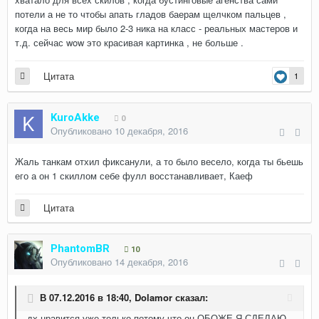
потели а не то чтобы апать гладов баерам щелчком пальцев ,
когда на весь мир было 2-3 ника на класс - реальных мастеров и
т.д. сейчас wow это красивая картинка , не больше .
Цитата
1
KuroAkke
0
Опубликовано
10 декабря, 2016
Жаль танкам отхил фиксанули, а то было весело, когда ты бьешь
его а он 1 скиллом себе фулл восстанавливает, Каеф
Цитата
PhantomBR
10
Опубликовано
14 декабря, 2016
В 07.12.2016 в 18:40,
Dolamor
сказал:
дх нравится уже только потому что он ОБОЖЕ Я СДЕЛАЮ