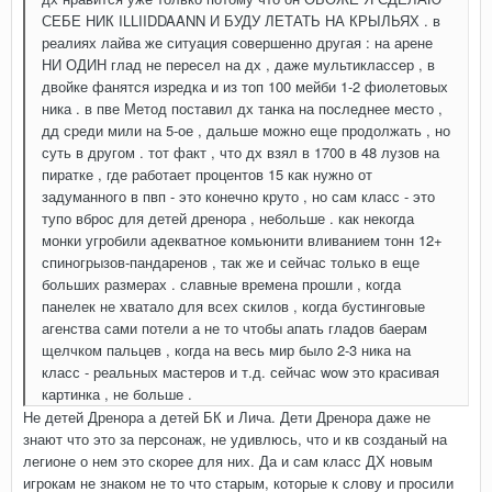
СЕБЕ НИК ILLIIDDAANN И БУДУ ЛЕТАТЬ НА КРЫЛЬЯХ . в
реалиях лайва же ситуация совершенно другая : на арене
НИ ОДИН глад не пересел на дх , даже мультиклассер , в
двойке фанятся изредка и из топ 100 мейби 1-2 фиолетовых
ника . в пве Метод поставил дх танка на последнее место ,
дд среди мили на 5-ое , дальше можно еще продолжать , но
суть в другом . тот факт , что дх взял в 1700 в 48 лузов на
пиратке , где работает процентов 15 как нужно от
задуманного в пвп - это конечно круто , но сам класс - это
тупо вброс для детей дренора , небольше . как некогда
монки угробили адекватное комьюнити вливанием тонн 12+
спиногрызов-пандаренов , так же и сейчас только в еще
больших размерах . славные времена прошли , когда
панелек не хватало для всех скилов , когда бустинговые
агенства сами потели а не то чтобы апать гладов баерам
щелчком пальцев , когда на весь мир было 2-3 ника на
класс - реальных мастеров и т.д. сейчас wow это красивая
картинка , не больше .
Не детей Дренора а детей БК и Лича. Дети Дренора даже не
знают что это за персонаж, не удивлюсь, что и кв созданый на
легионе о нем это скорее для них. Да и сам класс ДХ новым
игрокам не знаком не то что старым, которые к слову и просили