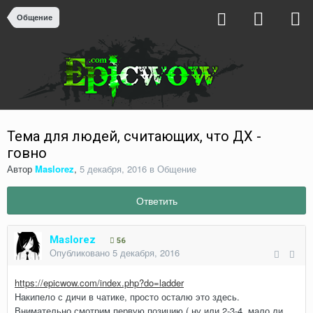
Общение
Тема для людей, считающих, что ДХ -
говно
Автор
Maslorez
,
5 декабря, 2016
в
Общение
Ответить
Maslorez
56
Опубликовано
5 декабря, 2016
https://epicwow.com/index.php?do=ladder
Накипело с дичи в чатике, просто осталю это здесь.
Внимательно смотрим первую позицию ( ну или 2-3-4, мало ли ,