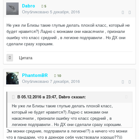
Dabro
5
Опубликовано
5 декабря, 2016
Не уже ли Близы такие глупые делать плохой класс, который не
будет нравится?) Ладно с монками они накасячили , признали
ошибку что класс средний , в легионе подправили . Но ДХ они
сделали сразу хорошим.
Цитата
PhantomBR
10
Опубликовано
7 декабря, 2016
В 05.12.2016 в 23:47,
Dabro
сказал:
Не уже ли Близы такие глупые делать плохой класс,
который не будет нравится?) Ладно с монками они
накасячили , признали ошибку что класс средний , в
легионе подправили . Но ДХ они сделали сразу хорошим.
Эм монки средние, подправили в легионе!?) а ничего что монки
что в пандарии, что в дреноре себя чувствовали хорошо??)))