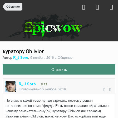
Общение
куратору Oblivion
Автор
R_J Soro
,
9 ноября, 2016
в
Общение
Ответить
R_J Soro
12
Опубликовано
9 ноября, 2016
Не знал, в какой теме лучше сделать, поэтому решил
остановиться на теме "флуд". Есть некое желание обратиться к
нашему замечательному(ой) куратору Oblivion (не сарказм).
Уважаемая(ый) Oblivion, никак не хочу Вас оскорбить или еще