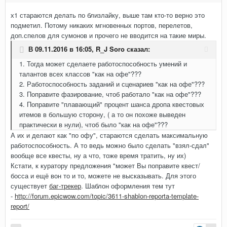
х1 стараются делать по близлайку, выше там кто-то верно это
подметил. Потому никаких мгновенных портов, перелетов,
доп.спелов для сумонов и прочего не вводится на такие миры.
В 09.11.2016 в 16:05,
R_J Soro
сказал:
1. Тогда может сделаете работоспособность умений и
талантов всех классов "как на офе"???
2. Работоспособность заданий и сценариев "как на офе"???
3. Поправите фазирование, чтоб работало "как на офе"???
4. Поправите "плавающий" процент шанса дропа квестовых
итемов в большую сторону, ( а то он похоже выведен
практически в нули), чтоб было "как на офе"???
А их и делают как "по офу", стараются сделать максимальную
работоспособность. А то ведь можно было сделать "взял-сдал"
вообще все квесты, ну а что, тоже время тратить, ну их)
Кстати, к куратору предложения "может Вы поправите квест/
босса и ещё вон то и то, можете не высказывать. Для этого
существует
баг-трекер
. Шаблон оформления тем тут
-
http://forum.epicwow.com/topic/3611-shablon-reporta-template-
report/