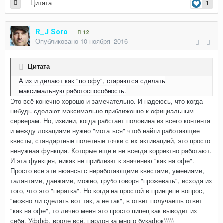
Цитата
1
R_J Soro
12
Опубликовано
10 ноября, 2016
Цитата
А их и делают как "по офу", стараются сделать
максимальную работоспособность.
Это всё конечно хорошо и замечательно. И надеюсь, что когда-
нибудь сделают максимально приближенно к официальным
серверам. Но, извини, когда работает половина из всего контента
и между локациями нужно "мотаться" чтоб найти работающие
квесты, стандартные полетные точки с их активацией, это просто
ненужная функция. Которые еще и не всегда корректно работают.
И эта функция, никак не приблизит к значению "как на офе".
Просто все эти нюансы с неработающими квестами, умениями,
талантами, данжами, можно, грубо говоря "прожевать", исходя из
того, что это "пиратка". Но когда на простой в принципе вопрос,
"можно ли сделать вот так, а не так", в ответ получаешь ответ
"как на офе", то лично меня это просто пипец как выводит из
себя. Уффф, вроде всё, пардон за много букафок)))))