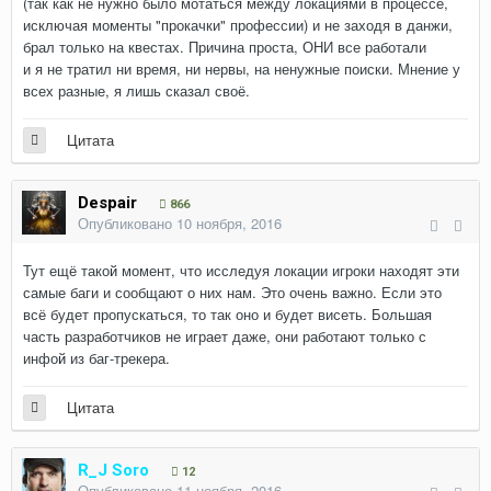
(так как не нужно было мотаться между локациями в процессе,
исключая моменты "прокачки" профессии) и не заходя в данжи,
брал только на квестах. Причина проста, ОНИ все работали
и я не тратил ни время, ни нервы, на ненужные поиски. Мнение у
всех разные, я лишь сказал своё.
Цитата
Despair
866
Опубликовано
10 ноября, 2016
Тут ещё тако
й
момент, что исследуя локации игроки находят эти
самые баги и сообщают о них нам. Это очень важно. Если это
всё будет пропускаться, то так оно и будет висеть. Большая
часть разработчиков не играет даже, они работают только с
инфо
й
из баг-трекера.
Цитата
R_J Soro
12
Опубликовано
11 ноября, 2016