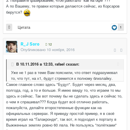
3. Поправите фазирование, чтоб работало "как на офе"???
А по Вашему, те правки которые делаются сейчас, из Корсаров
берутся?
Цитата
1
R_J Soro
12
Опубликовано
10 ноября, 2016
В 10.11.2016 в 12:33,
rafael
сказал:
Уже не 1 раз в теме Вам пояснили, что ответ подразумевал
то, что тут, на х1, будут стремится к полному близлайку.
Самое главное слово здесь "Будут". Будет через месяц, два,
полгода, год, а то и больше. Я имею ввиду то, что играем то мы
здесь и сейчас. Так вот почему бы не сделать здесь и сейчас то,
о чем я спрашивал??? Когда будет всё отлично работать,
пожалуйста, делайте второстепенные функции как на
официальных серверах. Я приведу простой пример, я в своё
время играл на "Галакронде", так вот, я подходил к порталу в
Выжженных землях ровно 60 лвла. Не пользуясь "полётками"