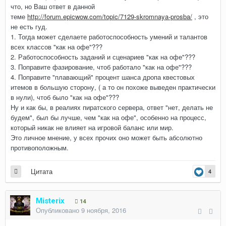
что, но Ваш ответ в данной
теме
http://forum.epicwow.com/topic/7129-skromnaya-prosba/
, это
не есть гуд.
1. Тогда может сделаете работоспособность умений и талантов
всех классов "как на офе"???
2. Работоспособность заданий и сценариев "как на офе"???
3. Поправите фазирование, чтоб работало "как на офе"???
4. Поправите "плавающий" процент шанса дропа квестовых
итемов в большую сторону, ( а то он похоже выведен практически
в нули), чтоб было "как на офе"???
Ну и как бы, в реалиях пиратского сервера, ответ "нет, делать не
будем", был бы лучше, чем "как на офе", особенно на процесс,
который никак не влияет на игровой баланс или мир.
Это личное мнение, у всех прочих оно может быть абсолютно
противоположным.
Цитата
4
Misterix
14
Опубликовано
9 ноября, 2016