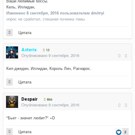
Ваши любимые боссы.
Кель, Иллидан,
Изменено
8 сентября, 2016
пользователем dmitryi
опрос не сработал, спешная починка темы
Цитата
Asterix
13
Опубликовано
9 сентября, 2016
Кил-джеден, Иллидан, Король Лич, Рагнарос.
Цитата
Despair
866
Опубликовано
9 сентября, 2016
"Бьет - значит любит?" =D
Цитата
2