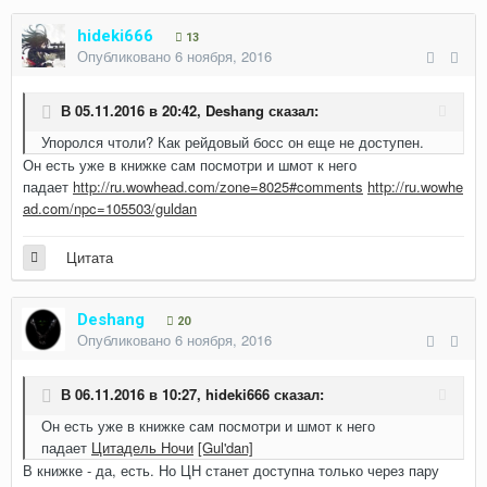
hideki666
13
Опубликовано
6 ноября, 2016
В 05.11.2016 в 20:42,
Deshang
сказал:
Упоролся чтоли? Как рейдовый босс он еще не доступен.
Он есть уже в книжке сам посмотри и шмот к него
падает
http://ru.wowhead.com/zone=8025#comments
http://ru.wowhe
ad.com/npc=105503/guldan
Цитата
Deshang
20
Опубликовано
6 ноября, 2016
В 06.11.2016 в 10:27,
hideki666
сказал:
Он есть уже в книжке сам посмотри и шмот к него
падает
Цитадель Ночи
[Gul'dan]
В книжке - да, есть. Но ЦН станет доступна только через пару