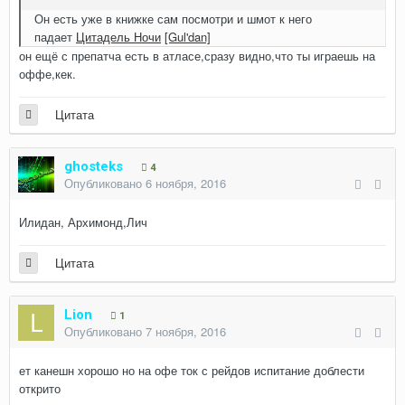
Он есть уже в книжке сам посмотри и шмот к него
падает
Цитадель Ночи
[Gul'dan]
он ещё с препатча есть в атласе,сразу видно,что ты играешь на
оффе,кек.
Цитата
ghosteks
4
Опубликовано
6 ноября, 2016
Илидан, Архимонд,Лич
Цитата
Lion
1
Опубликовано
7 ноября, 2016
ет канешн хорошо но на офе ток с рейдов испитание доблести
открито