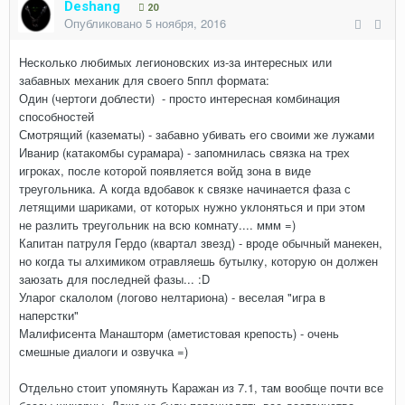
Deshang
20
Опубликовано
5 ноября, 2016
Несколько любимых легионовских из-за интересных или
забавных механик для своего 5ппл формата:
Один (чертоги доблести) - просто интересная комбинация
способностей
Смотрящий (казематы) - забавно убивать его своими же лужами
Иванир (катакомбы сурамара) - запомнилась связка на трех
игроках, после которой появляется войд зона в виде
треугольника. А когда вдобавок к связке начинается фаза с
летящими шариками, от которых нужно уклоняться и при этом
не разлить треугольник на всю комнату.... ммм =)
Капитан патруля Гердо (квартал звезд) - вроде обычный манекен,
но когда ты алхимиком отравляешь бутылку, которую он должен
заюзать для последней фазы... :D
Уларог скалолом (логово нелтариона) - веселая "игра в
наперстки"
Малифисента Манашторм (аметистовая крепость) - очень
смешные диалоги и озвучка =)
Отдельно стоит упомянуть Каражан из 7.1, там вообще почти все