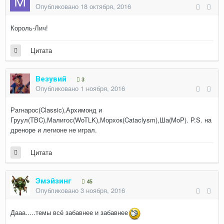
Опубликовано
18 октября, 2016
Король-Лич!
Цитата
Везувий
3
Опубликовано
1 ноября, 2016
Рагнарос(Classic),Архимонд и
Груул(TBC),Малигос(WoTLK),Морхок(Cataclysm),Ша(MoP). P.S. на
дреноре и легионе не играл.
Цитата
Эмэйзинг
45
Опубликовано
3 ноября, 2016
Дааа.....темы всё забавнее и забавнее