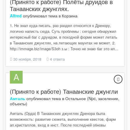
(Принято к работе) Полёты друидов в
Танаанских джунглях.
Alfred
опубликовал тема в
Корзина
1. Не знал куда писать, раз раздел относится к Дренору,
логично написть сюда. Суть проблемы : сегодня обнаружил
интересный баг с друидом, в походной форме может летать
в Танаанских джунглях, на летающих маунтах не может. 2.
http://immage.biz/image/S3oh з.ы : Точно не знаю баг это ил...
30 ноября, 2018
4 ответа
(Принято к работе) Танаанские джунгли
Амталь
опубликовал тема в
Остальное (Npc, заселение,
объекты)
Амталь (Орда) В Танаанских джунглях Дренора была
возможность: развитие сюжета, выполнение квестов, фарм
ап.кристаллов, вход в инст. После последней обновы