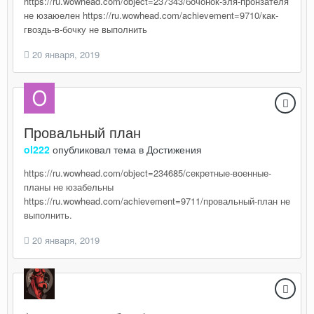
https://ru.wowhead.com/object=237343/бочонок-эля-пронзателя
не юзаюелен https://ru.wowhead.com/achievement=9710/как-
гвоздь-в-бочку не выполнить
20 января, 2019
Провальный план
ol222
опубликовал тема в
Достижения
https://ru.wowhead.com/object=234685/секретные-военные-
планы не юзабельны
https://ru.wowhead.com/achievement=9711/провальный-план не
выполнить.
20 января, 2019