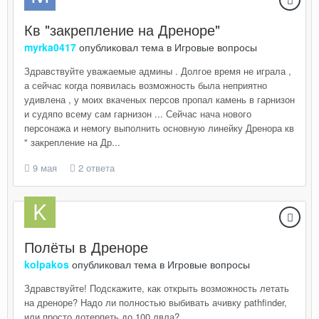
Кв "закрепление на Дреноре"
myrka0417
опубликовал тема в
Игровые вопросы
Здравствуйте уважаемые админы . Долгое время не играла ,
а сейчас когда появилась возможность была неприятно
удивлена , у моих вкаченых персов пропал камень в гарнизон
и судяпо всему сам гарнизон ... Сейчас нача нового
персонажа и немогу выполнить основную линейку Дренора кв
" закрепление на Др...
9 мая
2 ответа
Полёты в Дреноре
kolpakos
опубликовал тема в
Игровые вопросы
Здравствуйте! Подскажите, как открыть возможность летать
на дреноре? Надо ли полностью выбивать ачивку pathfinder,
или просто дотерпеть до 100 лвла?