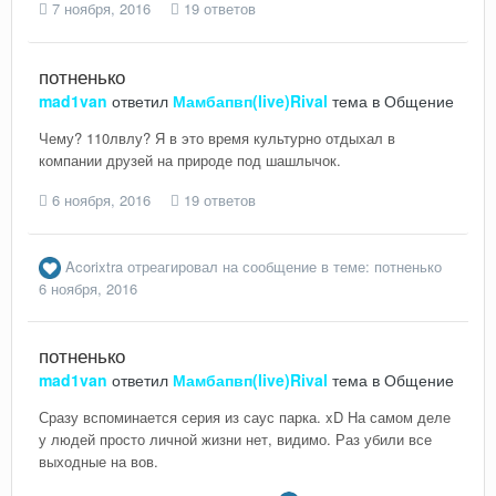
7 ноября, 2016
19 ответов
потненько
mad1van
ответил
Мамбапвп(live)Rival
тема в
Общение
Чему? 110лвлу? Я в это время культурно отдыхал в
компании друзей на природе под шашлычок.
6 ноября, 2016
19 ответов
Acorixtra
отреагировал на сообщение в теме:
потненько
6 ноября, 2016
потненько
mad1van
ответил
Мамбапвп(live)Rival
тема в
Общение
Сразу вспоминается серия из саус парка. xD На самом деле
у людей просто личной жизни нет, видимо. Раз убили все
выходные на вов.