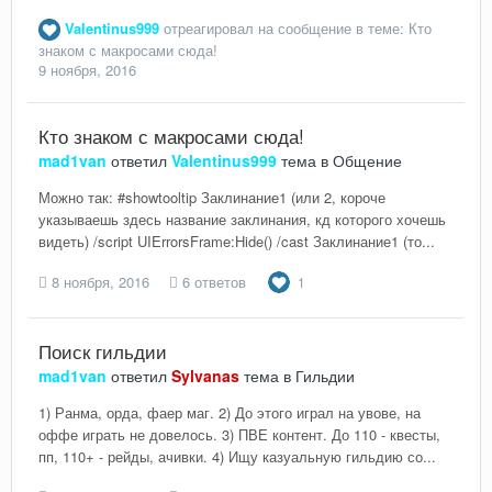
Valentinus999
отреагировал на сообщение в теме:
Кто
знаком с макросами сюда!
9 ноября, 2016
Кто знаком с макросами сюда!
mad1van
ответил
Valentinus999
тема в
Общение
Можно так: #showtooltip Заклинание1 (или 2, короче
указываешь здесь название заклинания, кд которого хочешь
видеть) /script UIErrorsFrame:Hide() /cast Заклинание1 (то...
8 ноября, 2016
6 ответов
1
Поиск гильдии
mad1van
ответил
Sylvanas
тема в
Гильдии
1) Ранма, орда, фаер маг. 2) До этого играл на увове, на
оффе играть не довелось. 3) ПВЕ контент. До 110 - квесты,
пп, 110+ - рейды, ачивки. 4) Ищу казуальную гильдию со...