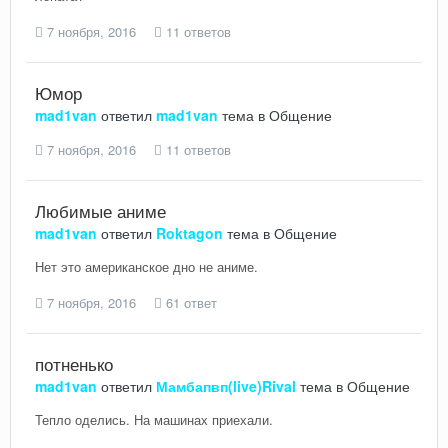
7 ноября, 2016
11 ответов
Юмор
mad1van
ответил
mad1van
тема в
Общение
7 ноября, 2016
11 ответов
Любимые аниме
mad1van
ответил
Roktagon
тема в
Общение
Нет это американское дно не аниме.
7 ноября, 2016
61 ответ
потненько
mad1van
ответил
Мамбапвп(live)Rival
тема в
Общение
Тепло оделись. На машинах приехали.