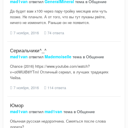
mad1van
ответил
GeneralMineral
тема в
Общение
Да будет вам x100 через пару-тройку месяцев или чуть
позже. Не плачьте. А от того, что вы тут пуканы рвёте,
ничего не изменится. Раньше он не появится.
7 ноября, 2016
74 ответа
Сериальчики^_^
mad1van
ответил
Mademoiselle
тема в
Общение
Chance (2016) https://www.youtube.com/watch?
v=o0WUiB8YTmI Отличный сериал, в лучших традициях
Чейза.
7 ноября, 2016
114 ответа
Юмор
mad1van
ответил
mad1van
тема в
Общение
Обычная русская недорэпчина. Смеяться после слова
лопата?