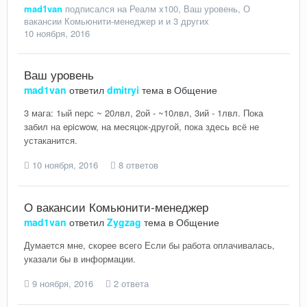
mad1van
подписался на
Реалм x100
,
Ваш уровень
,
О
вакансии Комьюнити-менеджер
и и 3 других
10 ноября, 2016
Ваш уровень
mad1van
ответил
dmitryi
тема в
Общение
3 мага: 1ый перс ~ 20лвл, 2ой - ~10лвл, 3ий - 1лвл. Пока
забил на epicwow, на месяцок-другой, пока здесь всё не
устаканится.
10 ноября, 2016
8 ответов
О вакансии Комьюнити-менеджер
mad1van
ответил
Zygzag
тема в
Общение
Думается мне, скорее всего Если бы работа оплачивалась,
указали бы в информации.
9 ноября, 2016
2 ответа