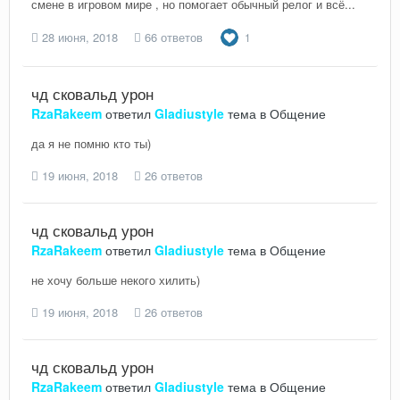
смене в игровом мире , но помогает обычный релог и всё...
28 июня, 2018
66 ответов
1
чд сковальд урон
RzaRakeem
ответил
Gladiustyle
тема в
Общение
да я не помню кто ты)
19 июня, 2018
26 ответов
чд сковальд урон
RzaRakeem
ответил
Gladiustyle
тема в
Общение
не хочу больше некого хилить)
19 июня, 2018
26 ответов
чд сковальд урон
RzaRakeem
ответил
Gladiustyle
тема в
Общение