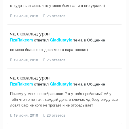
откуда ты знаешь что у меня был пал и я его удалил)
19 июня, 2018
26 ответов
чд сковальд урон
RzaRakeem
ответил
Gladiustyle
тема в
Общение
не меня больше от дпса моего вара тошнит)
19 июня, 2018
26 ответов
чд сковальд урон
RzaRakeem
ответил
Gladiustyle
тема в
Общение
Почему у меня не отбрасывает? а у тебя проблемы? мб у
тебя что-то не так , каждый день в ключах чд беру эгиду все
ловят баф не кого не трогает и не отбрасывает
19 июня, 2018
26 ответов