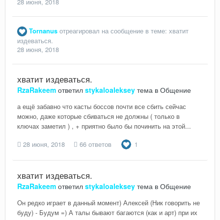
28 июня, 2018
Tornanus
отреагировал на сообщение в теме:
хватит
издеваться.
28 июня, 2018
хватит издеваться.
RzaRakeem
ответил
stykaloaleksey
тема в
Общение
а ещё забавно что касты боссов почти все сбить сейчас
можно, даже которые сбиваться не должны ( только в
ключах заметил ) , + приятно было бы починить на этой...
28 июня, 2018
66 ответов
1
хватит издеваться.
RzaRakeem
ответил
stykaloaleksey
тема в
Общение
Он редко играет в данный момент) Алексей (Ник говорить не
буду) - Будум =) А талы бывают багаются (как и арт) при их