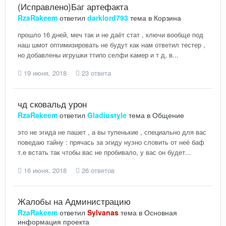
(Исправлено)Баг артефакта
RzaRakeem
ответил
darklord793
тема в
Корзина
прошло 16 дней, меч так и не даёт стат , ключи вообще под
наш шмот оптимизировать не будут как нам ответил тестер ,
но добавлены игрушки ттипо селфи камер и т д, в...
19 июня, 2018
23 ответа
чд сковальд урон
RzaRakeem
ответил
Gladiustyle
тема в
Общение
это не эгида не пашет , а вы тупенькие , специально для вас
поведаю тайну : прячась за эгиду нуэно словить от неё баф
т.е встать так чтобы вас не пробивало, у вас он будет...
16 июня, 2018
26 ответов
Жалобы на Администрацию
RzaRakeem
ответил
Sylvanas
тема в
Основная
информация проекта