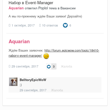
Набор в Event-Manager
Aquarian
ответил
Poplol
тема в
Вакансии
А мы по-прежнему ждём Ваши заявки! Дерзайте)
1 октября, 2017
10 ответов
6
Aquarian
Ждём Ваших заявочек:
http://forum.epicwow.com/topic/18410-
nabor-v-event-manager/
29 сентября, 2017
Жалоба
3
BelltoryEpicWoW
;)
29 сентября, 2017
Жалоба