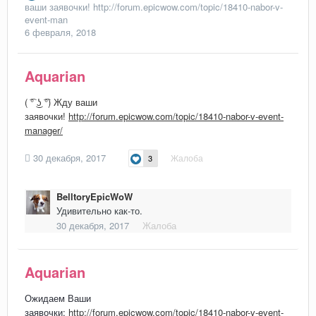
ваши заявочки! http://forum.epicwow.com/topic/18410-nabor-v-
event-man
6 февраля, 2018
Aquarian
( ͡° ͜ʖ ͡°) Жду ваши
заявочки!
http://forum.epicwow.com/topic/18410-nabor-v-event-
manager/
30 декабря, 2017
Жалоба
3
BelltoryEpicWoW
Удивительно как-то.
30 декабря, 2017
Жалоба
Aquarian
Ожидаем Ваши
заявочки:
http://forum.epicwow.com/topic/18410-nabor-v-event-