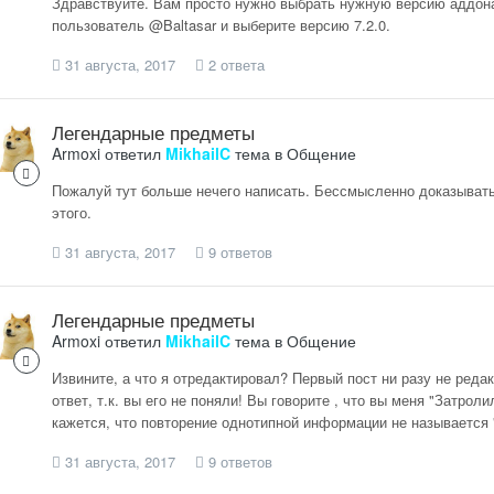
Здравствуйте. Вам просто нужно выбрать нужную версию аддона
пользователь @Baltasar и выберите версию 7.2.0.
31 августа, 2017
2 ответа
Легендарные предметы
Armoxi
ответил
MikhailC
тема в
Общение
Пожалуй тут больше нечего написать. Бессмысленно доказывать 
этого.
31 августа, 2017
9 ответов
Легендарные предметы
Armoxi
ответил
MikhailC
тема в
Общение
Извините, а что я отредактировал? Первый пост ни разу не реда
ответ, т.к. вы его не поняли! Вы говорите , что вы меня "Затрол
кажется, что повторение однотипной информации не называется 
31 августа, 2017
9 ответов