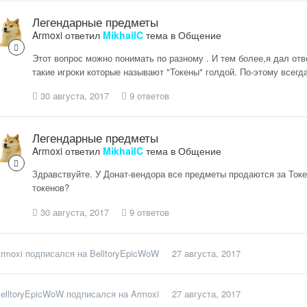
Легендарные предметы
Armoxi
ответил
MikhailC
тема в
Общение
Этот вопрос можно понимать по разному . И тем более,я дал отве
такие игроки которые называют "Токены" голдой. По-этому всегда
30 августа, 2017
9 ответов
Легендарные предметы
Armoxi
ответил
MikhailC
тема в
Общение
Здравствуйте. У Донат-вендора все предметы продаются за Токе
токенов?
30 августа, 2017
9 ответов
rmoxi
подписался на
BelltoryEpicWoW
27 августа, 2017
elltoryEpicWoW
подписался на
Armoxi
27 августа, 2017