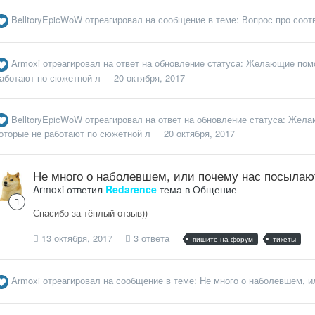
BelltoryEpicWoW
отреагировал на сообщение в теме:
Вопрос про соот
Armoxi
отреагировал на ответ на обновление статуса:
Желающие помо
аботают по сюжетной л
20 октября, 2017
BelltoryEpicWoW
отреагировал на ответ на обновление статуса:
Желаю
оторые не работают по сюжетной л
20 октября, 2017
Не много о наболевшем, или почему нас посылаю
Armoxi
ответил
Redarence
тема в
Общение
Спасибо за тёплый отзыв))
13 октября, 2017
3 ответа
пишите на форум
тикеты
Armoxi
отреагировал на сообщение в теме:
Не много о наболевшем, 