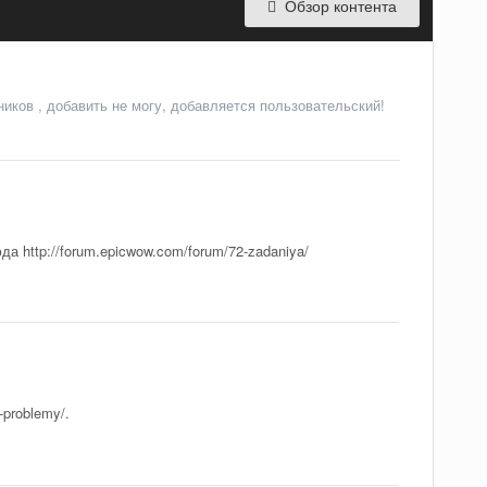
Обзор контента
ников , добавить не могу, добавляется пользовательский!
 http://forum.epicwow.com/forum/72-zadaniya/
-problemy/.