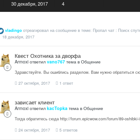
30 декабря, 2017
4
vladingo
отреагировал на сообщение в теме:
Пропал чат : Поиск спут
18 декабря, 2017
Квест Охотника за дворфа
Armoxi
ответил
vano767
тема в
Общение
Здравствуйте. Вы ошиблись разделом. Вам нужно обратиться сюда
27 октября, 2017
1 ответ
зависает клиент
Armoxi
ответил
kacTopka
тема в
Общение
Тогда обратитесь сюда http://forum.epicwow.com/forum/89-oshibki-i
24 октября, 2017
5 ответов