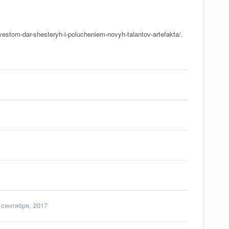
stom-dar-shesteryh-i-polucheniem-novyh-talantov-artefakta/.
 сентября, 2017