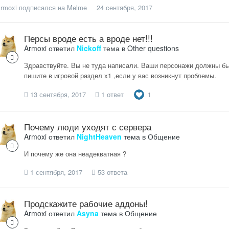
rmoxi
подписался на
Melme
24 сентября, 2017
Персы вроде есть а вроде нет!!!
Armoxi
ответил
Nickoff
тема в
Other questions
Здравствуйте. Вы не туда написали. Ваши персонажи должны был
пишите в игровой раздел х1 ,если у вас возникнут проблемы.
13 сентября, 2017
1 ответ
1
Почему люди уходят с сервера
Armoxi
ответил
NightHeaven
тема в
Общение
И почему же она неадекватная ?
1 сентября, 2017
53 ответа
Продскажите рабочие аддоны!
Armoxi
ответил
Asyna
тема в
Общение