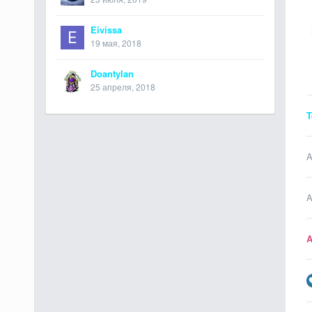
Eivissa
19 мая, 2018
Doantylan
25 апреля, 2018
T
A
A
A