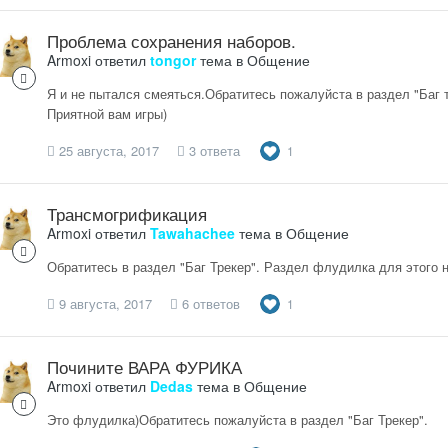
Проблема сохранения наборов.
Armoxi
ответил
tongor
тема в
Общение
Я и не пытался смеяться.Обратитесь пожалуйста в раздел "Баг 
Приятной вам игры)
25 августа, 2017
3 ответа
1
Трансмогрификация
Armoxi
ответил
Tawahachee
тема в
Общение
Обратитесь в раздел "Баг Трекер". Раздел флудилка для этого н
9 августа, 2017
6 ответов
1
Почините ВАРА ФУРИКА
Armoxi
ответил
Dedas
тема в
Общение
Это флудилка)Обратитесь пожалуйста в раздел "Баг Трекер".