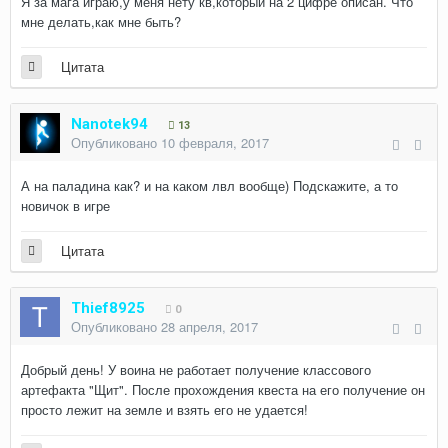
Я за мага играю,у меня нету кв,который на 2 цифре описан. Что
мне делать,как мне быть?
Цитата
Nanotek94
13
Опубликовано
10 февраля, 2017
А на паладина как? и на каком лвл вообще) Подскажите, а то
новичок в игре
Цитата
Thief8925
0
Опубликовано
28 апреля, 2017
Добрый день! У воина не работает получение классового
артефакта "Щит". После прохождения квеста на его получение он
просто лежит на земле и взять его не удается!