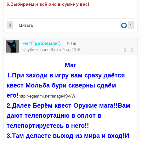
6.Выбираем и всё оно в сумке у вас!
Цитата
1
НетПроблемок:)
210
Опубликовано
6 октября, 2016
Маг
1.При заходи в игру вам сразу даётся
квест Мольба бури скверны сдаём
его!
http://egammi.net/image/KvvW
2.Далее Берём квест Оружие мага!!Вам
дают телепортацию в оплот в
телепортируетесь в него!!
3.Там делаете выход из мира и вход!И