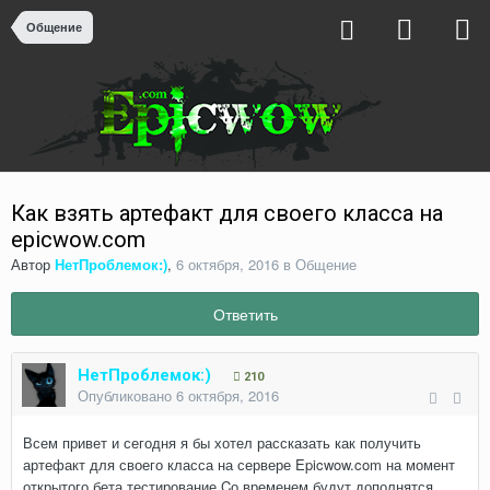
Общение
Как взять артефакт для своего класса на
epicwow.com
Автор
НетПроблемок:)
,
6 октября, 2016
в
Общение
Ответить
НетПроблемок:)
210
Опубликовано
6 октября, 2016
Всем привет и сегодня я бы хотел рассказать как получить
артефакт для своего класса на сервере Epicwow.com на момент
открытого бета тестирование.Cо временем будут дополнятся