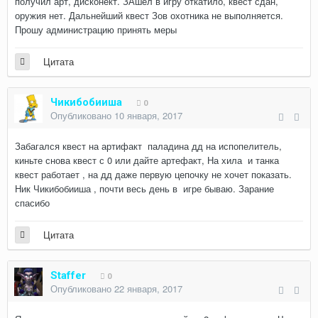
получил арт, дисконект. ЗАшел в игру откатило, квест сдан,
оружия нет. Дальнейший квест Зов охотника не выполняется.
Прошу администрацию принять меры
Цитата
Чикибобииша
0
Опубликовано
10 января, 2017
Забагался квест на артифакт паладина дд на испопелитель,
киньте снова квест с 0 или дайте артефакт, На хила и танка
квест работает , на дд даже первую цепочку не хочет показать.
Ник Чикибобииша , почти весь день в игре бываю. Зарание
спасибо
Цитата
Staffer
0
Опубликовано
22 января, 2017