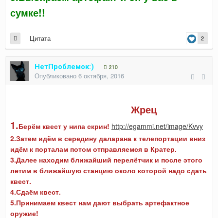
сумке!!
Цитата
2
НетПроблемок:)
210
Опубликовано
6 октября, 2016
Жрец
1.
Берём квест у нипа скрин!
http://egammi.net/image/Kvvy
2.Затем идём в середину даларана к телепортации вниз
идём к порталам потом отправляемся в Кратер.
3.Далее находим ближайший перелётчик и после этого
летим в ближайшую станцию около которой надо сдать
квест.
4.Сдаём квест.
5.Принимаем квест нам дают выбрать артефактное
оружие!