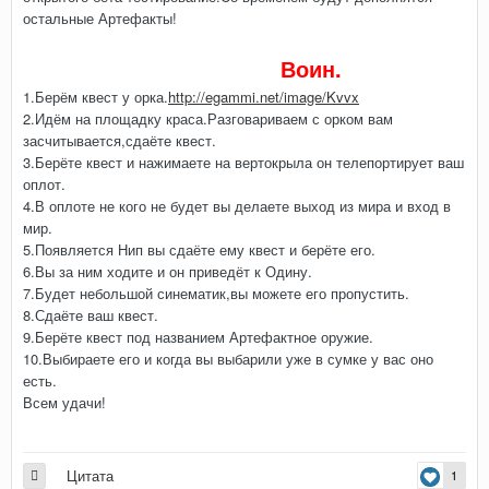
остальные Артефакты!
Воин.
1.Берём квест у орка.
http://egammi.net/image/Kvvx
2.Идём на площадку краса.Разговариваем с орком вам
засчитывается,сдаёте квест.
3.Берёте квест и нажимаете на вертокрыла он телепортирует ваш
оплот.
4.В оплоте не кого не будет вы делаете выход из мира и вход в
мир.
5.Появляется Нип вы сдаёте ему квест и берёте его.
6.Вы за ним ходите и он приведёт к Одину.
7.Будет небольшой синематик,вы можете его пропустить.
8.Сдаёте ваш квест.
9.Берёте квест под названием Артефактное оружие.
10.Выбираете его и когда вы выбарили уже в сумке у вас оно
есть.
Всем удачи!
Цитата
1