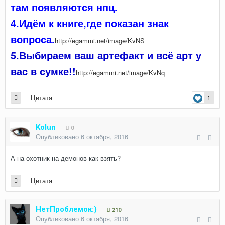
там появляются нпц.
4.Идём к книге,где показан знак
вопроса.
http://egammi.net/image/KvNS
5.Выбираем ваш артефакт и всё арт у
вас в сумке!!
http://egammi.net/image/KvNq
Цитата
1
Kolun
0
Опубликовано
6 октября, 2016
А на охотник на демонов как взять?
Цитата
НетПроблемок:)
210
Опубликовано
6 октября, 2016