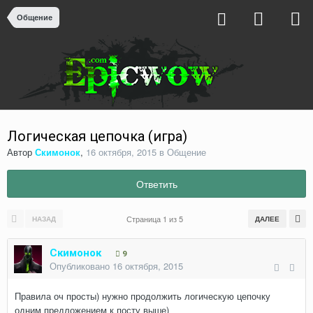
Общение
Логическая цепочка (игра)
Автор
Скимонок
,
16 октября, 2015
в
Общение
Ответить
Страница 1 из 5
НАЗАД
ДАЛЕЕ
Скимонок
9
Опубликовано
16 октября, 2015
Правила оч просты) нужно продолжить логическую цепочку
одним предложением к посту выше)