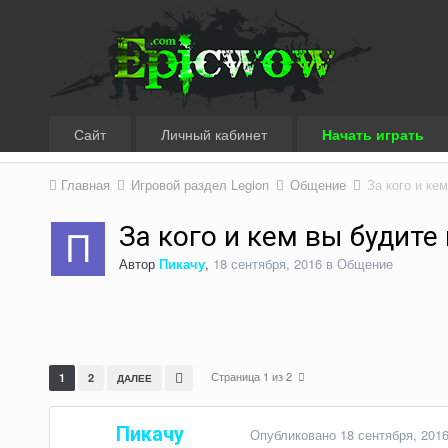
Сайт
Личный кабинет
Начать играть
Главная
Игровой раздел Legion
Общение
За кого и ке
За кого и кем вы будите
Автор
Пикачу
,
18 сентября, 2016
в
Общение
Страница 1 из 2
1
2
ДАЛЕЕ
Пикачу
Опубликовано
18 сентября, 201