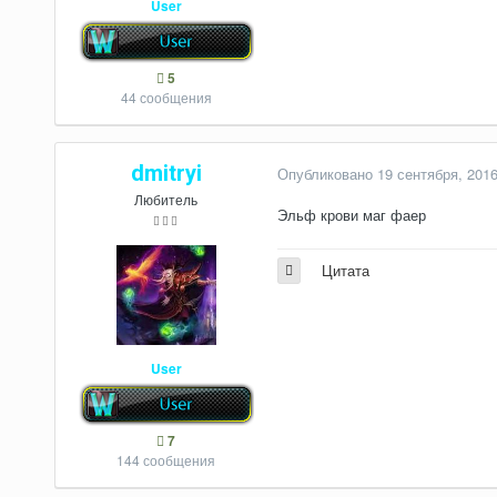
User
5
44 сообщения
dmitryi
Опубликовано
19 сентября, 201
Любитель
Эльф крови маг фаер
Цитата
User
7
144 сообщения