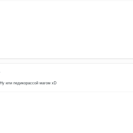
6
 Ну или педикорассой магом xD