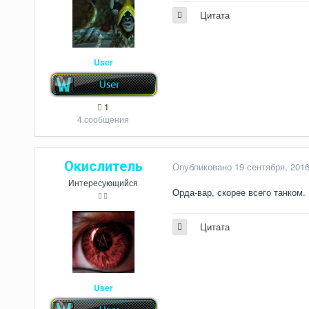
Цитата
User
1
4 сообщения
Окислитель
Опубликовано
19 сентября, 201
Интересующийся
Орда-вар, скорее всего танком.
Цитата
User