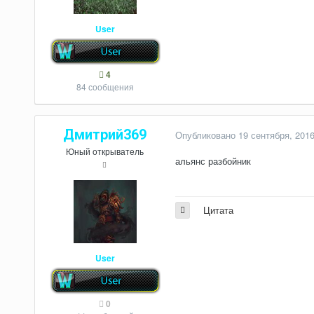
User
4
84 сообщения
Дмитрий369
Опубликовано
19 сентября, 201
Юный открыватель
альянс разбойник
Цитата
User
0