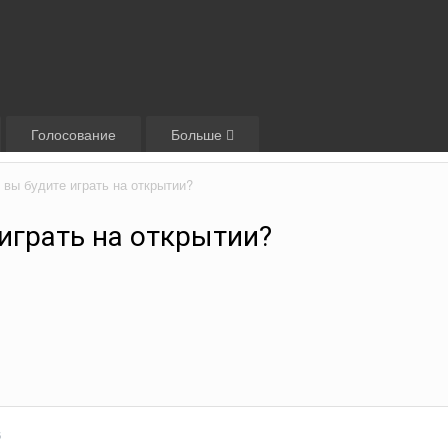
Голосование
Больше
м вы будите играть на открытии?
 играть на открытии?
6