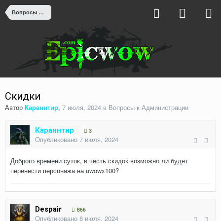
Вопросы к Администрации
Скидки
Автор
Караннтир
,
7 июля, 2024
в
Вопросы к Администрации
Караннтир
3
Опубликовано
7 июля, 2024
Доброго времени суток, в честь скидок возможно ли будет
перенести персонажа на uwowx100?
Despair
866
Опубликовано
8 июля, 2024