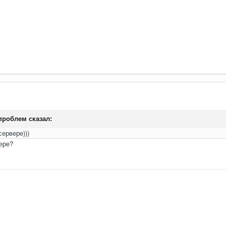
проблем
сказал:
сервере)))
ере?