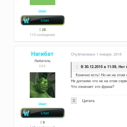
User
28
113 сообщения
Нагибат
Опубликовано
1 января, 2016
Любитель
В 30.12.2015 в 11:59,
Нет 
Конечно есть! Но не на этом 
Не догоняю что не на этом серв
Что означает это фраза?
Цитата
User
9