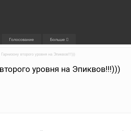
Голосование
Больше
Гарнизону второго уровня на Эпиквов!!!)))
торого уровня на Эпиквов!!!)))