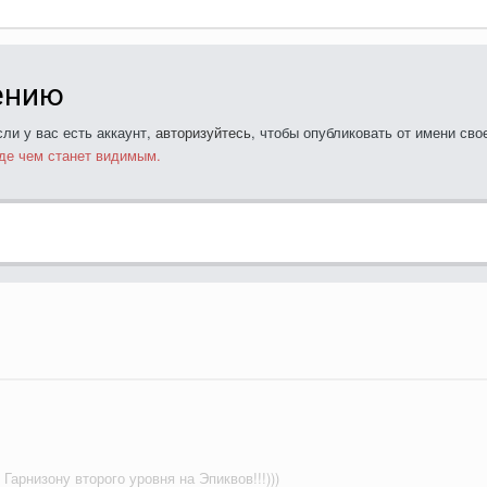
ению
ли у вас есть аккаунт,
авторизуйтесь
, чтобы опубликовать от имени свое
де чем станет видимым.
Гарнизону второго уровня на Эпиквов!!!)))