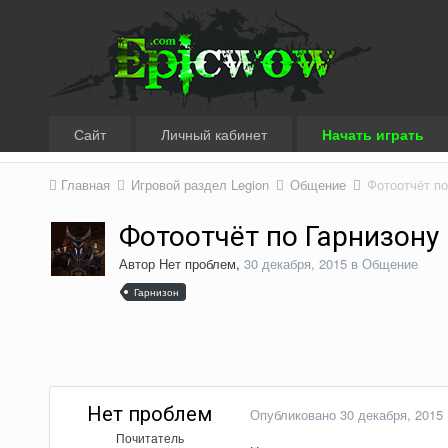
Сайт
Личный кабинет
Начать играть
Главная
Игровой раздел Legion
Общение
Фотоотчёт по 
Фотоотчёт по Гарнизону в
Автор
Нет проблем
,
30 декабря, 2015
в
Общение
Гарнизон
Нет проблем
Опубликовано
30 декабря, 2015
Почитатель