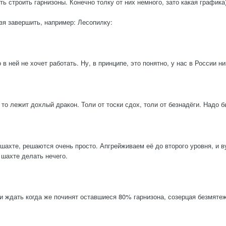
ь строить гарнизоны. Конечно толку от них немного, зато какая графика)
зя завершить, например: Лесопилку:
 в ней не хочет работать. Ну, в принципе, это понятно, у нас в России ник
то лежит дохлый дракон. Толи от тоски сдох, толи от безнадёги. Надо бы
шахте, решаются очень просто. Апгрейживаем её до второго уровня, и 
 шахте делать нечего.
 и ждать когда же починят оставшиеся 80% гарнизона, созерцая безмяте