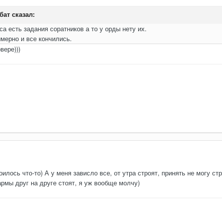
бат
сказал:
са есть задания соратников а то у орды нету их.
мерно и все кончились.
вере)))
оилось что-то) А у меня зависло все, от утра строят, принять не могу ст
армы друг на друге стоят, я уж вообще молчу)