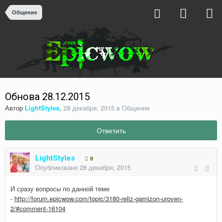
Общение
Обнова 28.12.2015
Автор
LightStyles
,
28 декабря, 2015
в
Общение
Ответить
LightStyles
8
Опубликовано
28 декабря, 2015
И сразу вопросы по данной теме
-
http://forum.epicwow.com/topic/3180-reliz-garnizon-uroven-
2/#comment-16104