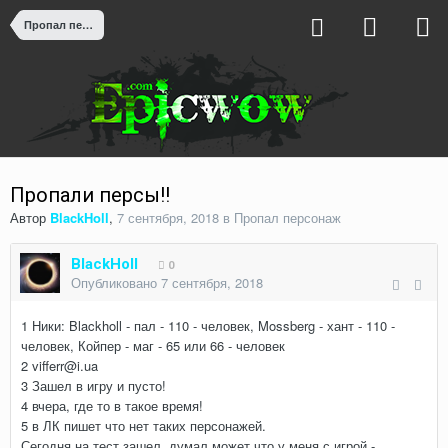
Пропал персонаж
Пропали персы!!
Автор
BlackHoll
,
7 сентября, 2018
в
Пропал персонаж
BlackHoll
0
Опубликовано
7 сентября, 2018
1 Ники: Blackholl - пал - 110 - человек, Mossberg - хант - 110 -
человек, Койпер - маг - 65 или 66 - человек
2 vifferr@i.ua
3 Зашел в игру и пусто!
4 вчера, где то в такое время!
5 в ЛК пишет что нет таких персонажей.
Сегодня на тест зашел, думал может что у меня с игрой -