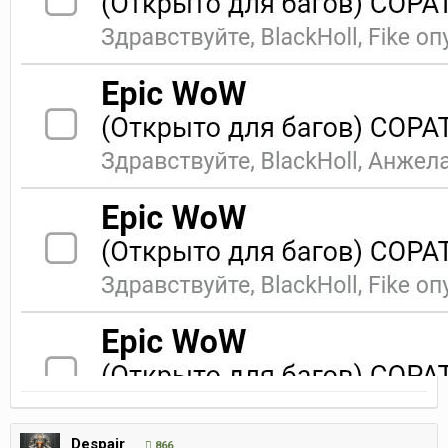
Despair
866