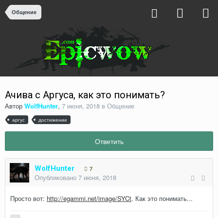
Общение
Ачива с Аргуса, как это понимать?
Автор
WolfHunter
,
7 июня, 2018
в
Общение
аргус
достижение
Ответить
WolfHunter
7
Опубликовано
7 июня, 2018
Просто вот:
http://egammi.net/image/SYCt
. Как это понимать...