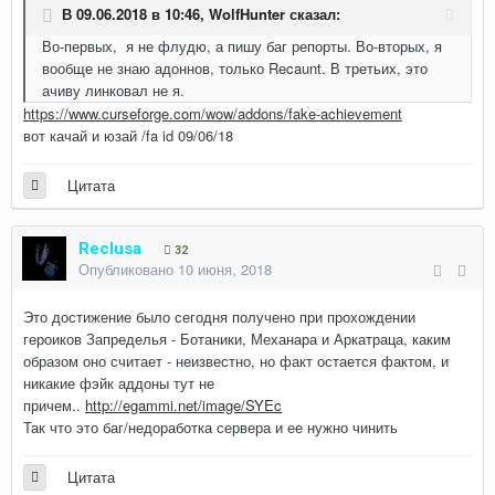
В 09.06.2018 в 10:46,
WolfHunter
сказал:
Во-первых, я не флудю, а пишу баг репорты. Во-вторых, я
вообще не знаю адоннов, только Recaunt. В третьих, это
ачиву линковал не я.
https://www.curseforge.com/wow/addons/fake-achievement
вот качай и юзай /fa id 09/06/18
Цитата
Reclusa
32
Опубликовано
10 июня, 2018
Это достижение было сегодня получено при прохождении
героиков Запределья - Ботаники, Механара и Аркатраца, каким
образом оно считает - неизвестно, но факт остается фактом, и
никакие фэйк аддоны тут не
причем..
http://egammi.net/image/SYEc
Так что это баг/недоработка сервера и ее нужно чинить
Цитата