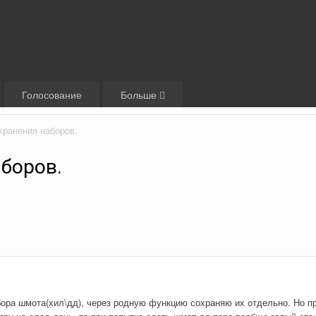
Голосование
Больше
хранения наборов.
боров.
бора шмота(хил\дд), через родную функцию сохраняю их отдельно. Но пр