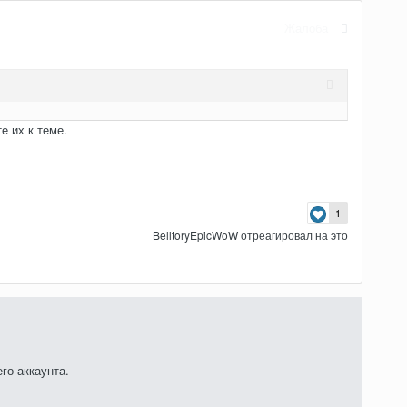
Жалоба
е их к теме.
1
BelltoryEpicWoW
отреагировал на это
го аккаунта.