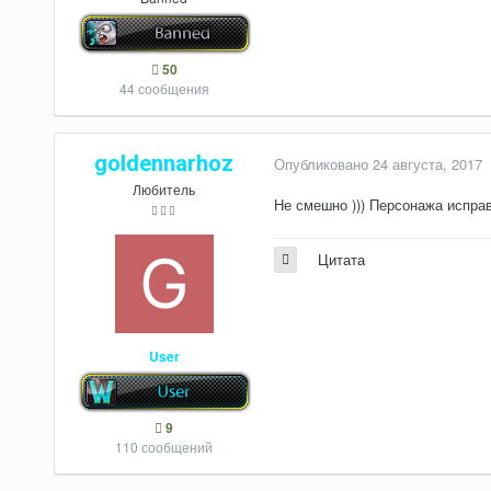
50
44 сообщения
goldennarhoz
Опубликовано
24 августа, 2017
Любитель
Не смешно ))) Персонажа исправ
Цитата
User
9
110 сообщений