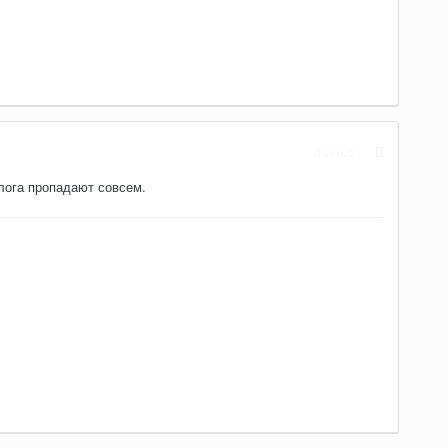
Жалоба
елога пропадают совсем.