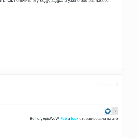
т). Как полечить эту беду, задрало ужепо 500 раз наборы
Жалоба
3
BelltoryEpicWoW
,
Fab
и
fosx
отреагировали на это