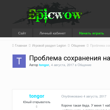
Сайт
Личный кабинет
Начать играть
Главная
Игровой раздел Legion
Общение
Проблема со
Проблема сохранения на
Автор
tongor
,
4 августа, 2017
в
Общение
tongor
Опубликовано
4 августа, 2017
Юный открыватель
Короче такая беда. У меня 1 на