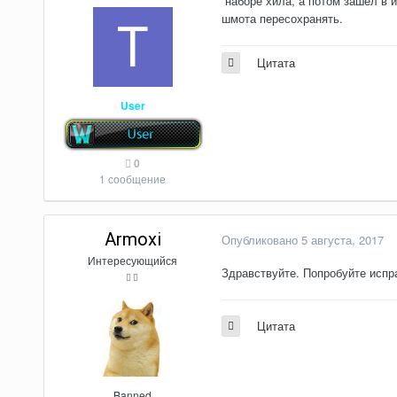
наборе хила, а потом зашел в и
шмота пересохранять.
Цитата
User
0
1 сообщение
Armoxi
Опубликовано
5 августа, 2017
Интересующийся
Здравствуйте. Попробуйте испра
Цитата
Banned