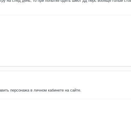
гру на след день, то при попытке одеть шмот дд перс вообще голый стои
вить персонажа в личном кабинете на сайте.