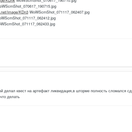
mage/KDnk
WoWScrnShot_070617_190710.jpg
WScrnShot_070617_190715.jpg
i.net/image/KDn3
WoWScrnShot_071117_062407.jpg
WScrnShot_071117_062412.jpg
WScrnShot_071117_062433.jpg
ой делал квест на артефакт ликвидация,в шторме полность сломался сд
 что делать