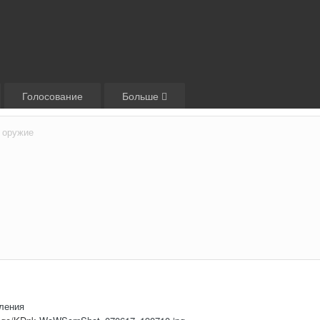
Голосование
Больше
 оружие
вления