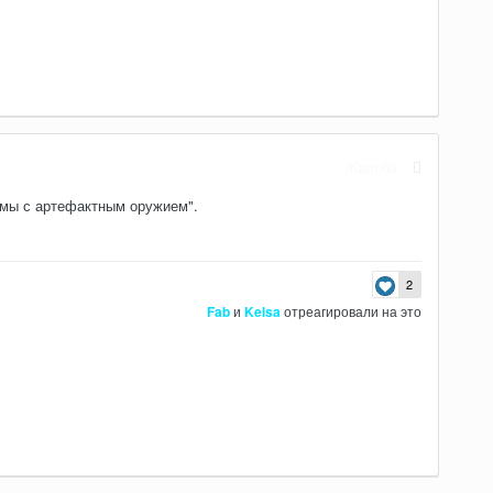
Жалоба
емы с артефактным оружием".
2
Fab
и
Kelsa
отреагировали на это