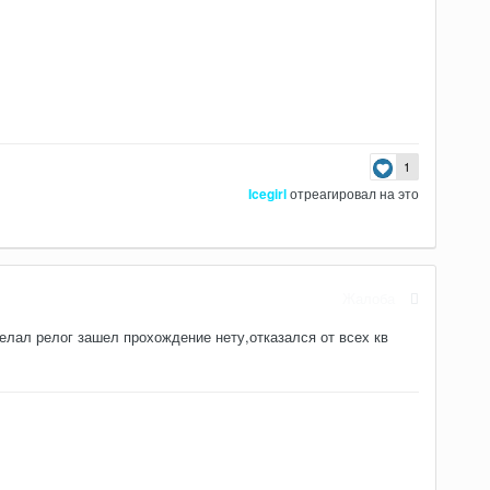
1
Icegirl
отреагировал на это
Жалоба
елал релог зашел прохождение нету,отказался от всех кв