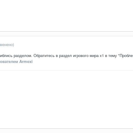
зменено)
блись разделом. Обратитесь в раздел игрового мира х1 в тему "Пробл
ователем Armoxi