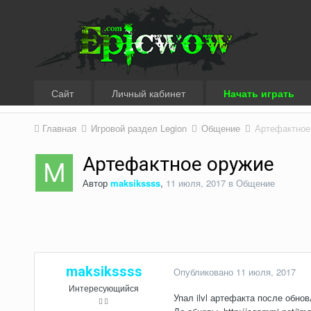
Сайт
Личный кабинет
Начать играть
Главная
Игровой раздел Legion
Общение
Артефактное
Артефактное оружие
Автор
maksikssss
,
11 июля, 2017
в
Общение
maksikssss
Опубликовано
11 июля, 2017
Интересующийся
Упал ilvl артефакта после обно