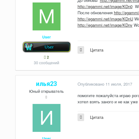
До обновы
http://egammi.net/i
http://egammi.net/image/KDn0
Wo
После обновления
http://egamm
http://egammi.net/image/KDnU
Wo
http://egammi.net/image/KDnv
Wo
User
Цитата
2
30 сообщений
илья23
Опубликовано
11 июля, 2017
Юный открыватель
помогите пожалуйста играю рог
хотел взять заного и не как уже
Цитата
User