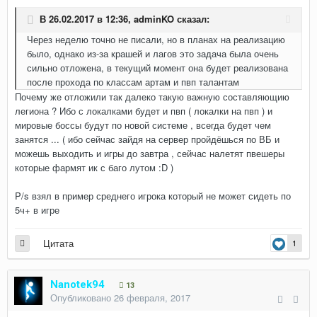
В 26.02.2017 в 12:36,
adminKO
сказал:
Через неделю точно не писали, но в планах на реализацию
было, однако из-за крашей и лагов это задача была очень
сильно отложена, в текущий момент она будет реализована
после прохода по классам артам и пвп талантам
Почему же отложили так далеко такую важную составляющию
легиона ? Ибо с локалками будет и пвп ( локалки на пвп ) и
мировые боссы будут по новой системе , всегда будет чем
занятся ... ( ибо сейчас зайдя на сервер пройдёшься по ВБ и
можешь выходить и игры до завтра , сейчас налетят пвешеры
которые фармят ик с баго лутом :D )
P/s взял в пример среднего игрока который не может сидеть по
5ч+ в игре
Цитата
1
Nanotek94
13
Опубликовано
26 февраля, 2017