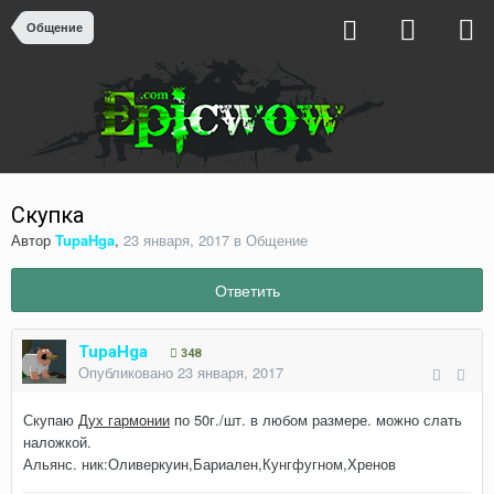
Общение
Скупка
Автор
TupaHga
,
23 января, 2017
в
Общение
Ответить
TupaHga
348
Опубликовано
23 января, 2017
Скупаю
Дух гармонии
по 50г./шт. в любом размере. можно слать
наложкой.
Альянс. ник:Оливеркуин,Бариален,Кунгфугном,Хренов