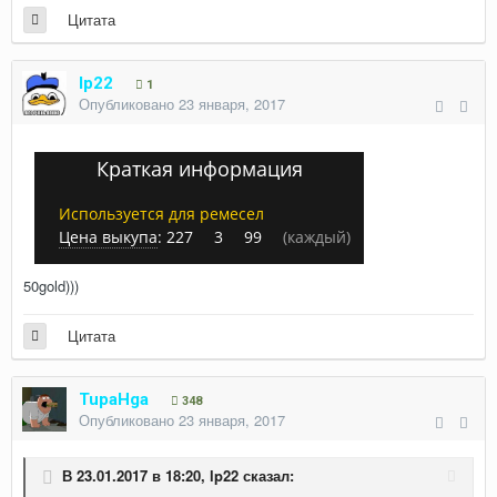
Цитата
lp22
1
Опубликовано
23 января, 2017
Краткая информация
Используется для ремесел
Цена выкупа
:
227
3
99
(каждый)
50gold)))
Цитата
TupaHga
348
Опубликовано
23 января, 2017
В 23.01.2017 в 18:20,
lp22
сказал: