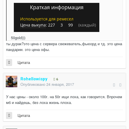
Краткая информация
Используется для ремесел
Цена выкупа
:
227
3
99
(каждый)
50gold)))
ты дурак?это цена с сервера свежеватель,фьюорд и тд. это цена
пандарии. это цена офы.
Цитата
Rohellowispy
6
Опубликовано
24 января, 2017
У нас цены - около 100г. на 50г ищи лоха, как говорится. Впрочем
мб и найдешь, без лоха жизнь плоха.
Цитата