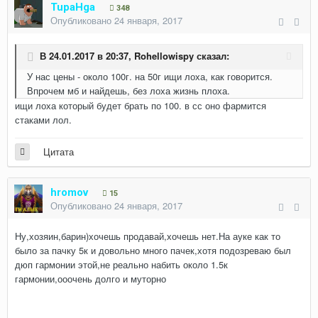
TupaHga
348
Опубликовано
24 января, 2017
В 24.01.2017 в 20:37,
Rohellowispy
сказал:
У нас цены - около 100г. на 50г ищи лоха, как говорится.
Впрочем мб и найдешь, без лоха жизнь плоха.
ищи лоха который будет брать по 100. в сс оно фармится
стаками лол.
Цитата
hromov
15
Опубликовано
24 января, 2017
Ну,хозяин,барин)хочешь продавай,хочешь нет.На ауке как то
было за пачку 5к и довольно много пачек,хотя подозреваю был
дюп гармонии этой,не реально набить около 1.5к
гармонии,ооочень долго и муторно