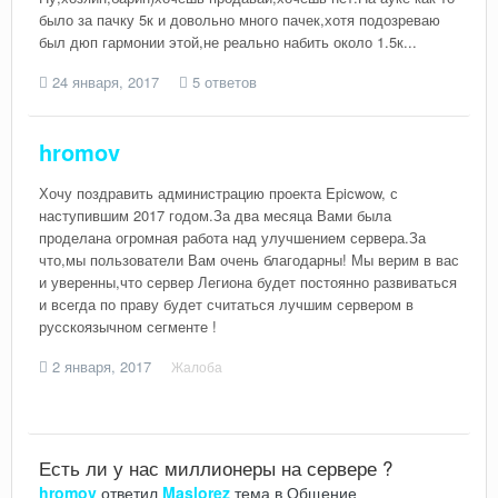
было за пачку 5к и довольно много пачек,хотя подозреваю
был дюп гармонии этой,не реально набить около 1.5к...
24 января, 2017
5 ответов
hromov
Хочу поздравить администрацию проекта Epicwow, с
наступившим 2017 годом.За два месяца Вами была
проделана огромная работа над улучшением сервера.За
что,мы пользователи Вам очень благодарны! Мы верим в вас
и уверенны,что сервер Легиона будет постоянно развиваться
и всегда по праву будет считаться лучшим сервером в
русскоязычном сегменте !
2 января, 2017
Жалоба
Есть ли у нас миллионеры на сервере ?
hromov
ответил
Maslorez
тема в
Общение