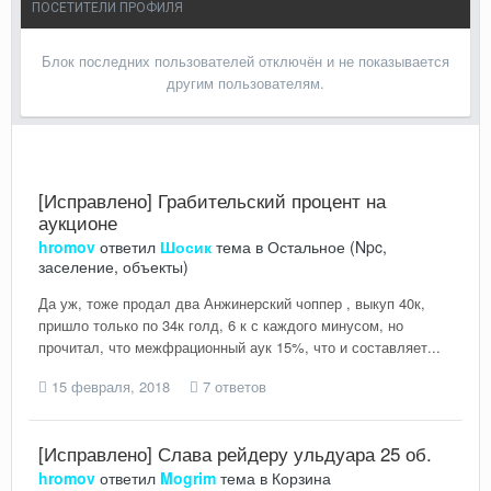
ПОСЕТИТЕЛИ ПРОФИЛЯ
Блок последних пользователей отключён и не показывается
другим пользователям.
[Исправлено] Грабительский процент на
аукционе
hromov
ответил
Шосик
тема в
Остальное (Npc,
заселение, объекты)
Да уж, тоже продал два Анжинерский чоппер , выкуп 40к,
пришло только по 34к голд, 6 к с каждого минусом, но
прочитал, что межфрационный аук 15%, что и составляет...
15 февраля, 2018
7 ответов
[Исправлено] Слава рейдеру ульдуара 25 об.
hromov
ответил
Mogrim
тема в
Корзина