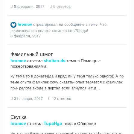
8 февраля, 2017
9 ответов
hromov
отреагировал на сообщение в теме:
Что
реализовано в оплоте хотите знать?Сюда!
8 февраля, 2017
Фамильный шмот
hromov
ответил
shoitan.ds
тема в
Помощь с
пожертвованиями
ну тема то в донате))да и вряд ли у тебя только одного)) А по
теме опыта фамилек хочу сказать- опыт теряется с фамилек
при- релоге,входе в портал,если апнулся и т.д...
31 января, 2017
12 ответов
Скупка
hromov
ответил
TupaHga
тема в
Общение
Ну,хозяин,барин)хочешь продавай,хочешь нет.На ауке как то