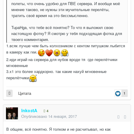
полеты, что очень удобно для ПВЕ сервера. И вообще моё
мнение таково, не нужны эти мучительные перелёты,
тратить своё время на это бессмысленно.
TupaHga, что тебе всё понятно? То что я выложил свою
настоящую фотку? Я смотрю у тебя подходящая фотка для
твоего комментария.
1.всяк лучше чем быть колхозником с кентом питушком лыбится
в камеру как геи.
2.иди играй на сервера для нубов вроде тя где перелётчики
мгновенные
3.х1 это более хардкорно. так какие нахуй мгновенные
перелётчики
Цитата
1
InkostA
4
Опубликовано
14 января, 2017
В общем, всё понятно. Я толком и не расчитывал, но как