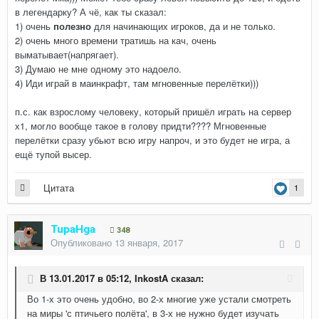
в легендарку? А чё, как ты сказал:
1) очень
полезно
для начинающих игроков, да и не только.
2) очень много времени тратишь на кач, очень
выматывает(напрягает).
3) Думаю не мне одному это надоело.
4) Иди играй в маинкрафт, там мгновенные перелётки)))
п.с. как взрослому человеку, который пришёл играть на сервер
х1, могло вообще такое в голову придти???? Мгновенные
перелётки сразу убьют всю игру напроч, и это будет не игра, а
ещё тупой высер.
Цитата
1
TupaHga
348
Опубликовано
13 января, 2017
В 13.01.2017 в 05:12,
InkostA
сказал:
Во 1-х это очень удобно, во 2-х многие уже устали смотреть
на миры 'с птичьего полёта', в 3-х не нужно будет изучать