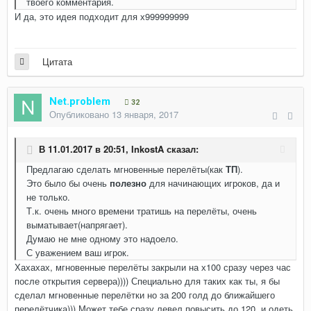
твоего комментария.
И да, это идея подходит для х999999999
Цитата
Net.problem
32
Опубликовано
13 января, 2017
В 11.01.2017 в 20:51,
InkostA
сказал:
Предлагаю сделать мгновенные перелёты(как
ТП
).
Это было бы очень
полезно
для начинающих игроков, да и
не только.
Т.к. очень много времени тратишь на перелёты, очень
выматывает(напрягает).
Думаю не мне одному это надоело.
С уважением ваш игрок.
Хахахах, мгновенные перелёты закрыли на х100 сразу через час
после открытия сервера)))) Специально для таких как ты, я бы
сделал мгновенные перелётки но за 200 голд до ближайшего
перелётчика))) Может тебе сразу левел повысить до 120, и одеть