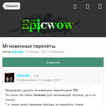
Общение
Мгновенные перелёты.
Автор
InkostA
,
11 января, 2017
в
Общение
Ответить
InkostA
4
Опубликовано
11 января, 2017
Предлагаю сделать мгновенные перелёты(как
ТП
).
Это было бы очень
полезно
для начинающих игроков, да и не
только.
Т.к. очень много времени тратишь на перелёты, очень