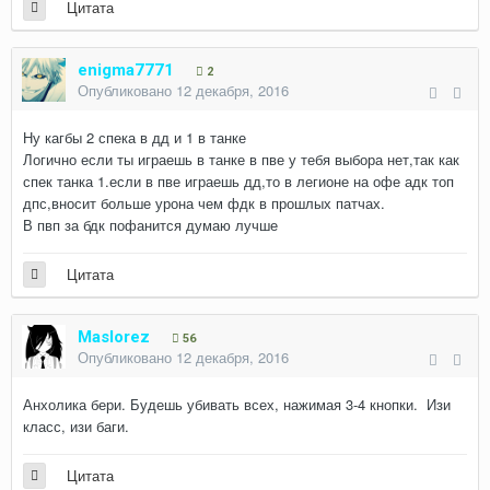
Цитата
enigma7771
2
Опубликовано
12 декабря, 2016
Ну кагбы 2 спека в дд и 1 в танке
Логично если ты играешь в танке в пве у тебя выбора нет,так как
спек танка 1.если в пве играешь дд,то в легионе на офе адк топ
дпс,вносит больше урона чем фдк в прошлых патчах.
В пвп за бдк пофанится думаю лучше
Цитата
Maslorez
56
Опубликовано
12 декабря, 2016
Анхолика бери. Будешь убивать всех, нажимая 3-4 кнопки. Изи
класс, изи баги.
Цитата