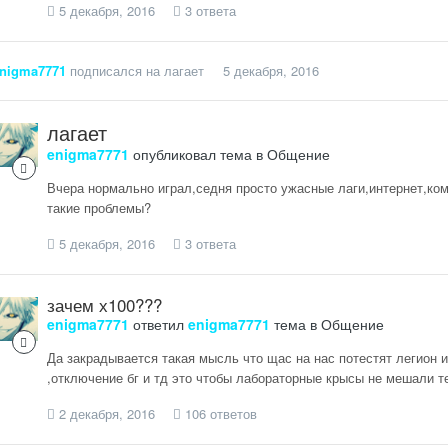
5 декабря, 2016
3 ответа
nigma7771
подписался на
лагает
5 декабря, 2016
лагает
enigma7771
опубликовал тема в
Общение
Вчера нормально играл,седня просто ужасные лаги,интернет,ком
такие проблемы?
5 декабря, 2016
3 ответа
зачем х100???
enigma7771
ответил
enigma7771
тема в
Общение
Да закрадывается такая мысль что щас на нас потестят легион 
,отключение бг и тд это чтобы лабораторные крысы не мешали те
2 декабря, 2016
106 ответов