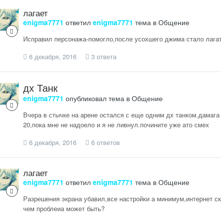
лагает
enigma7771
ответил
enigma7771
тема в
Общение
Исправил персонажа-помогло,после усохшего джима стало лагат
6 декабря, 2016
3 ответа
дх Танк
enigma7771
опубликовал тема в
Общение
Вчера в стычке на арене остался с еще одним дх танком.дамага 
20,пока мне не надоело и я не ливнул.почините уже ато смех
6 декабря, 2016
6 ответов
лагает
enigma7771
ответил
enigma7771
тема в
Общение
Разрешения экрана убавил,все настройки а минимум,интернет ско
чем проблеиа может быть?