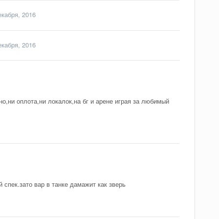
екабря, 2016
екабря, 2016
о,ни оплота,ни локалок,на бг и арене играя за любимый
спек.зато вар в танке дамажит как зверь