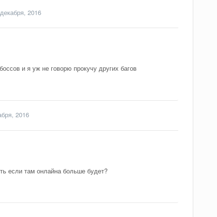
 декабря, 2016
оссов и я уж не говорю прокучу других багов
абря, 2016
ить если там онлайна больше будет?