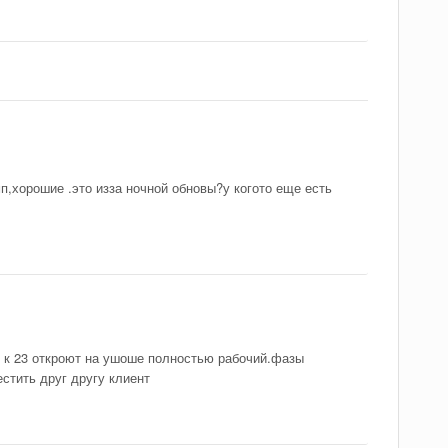
п,хорошие .это изза ночной обновы?у когото еще есть
и к 23 откроют на ушоше полностью рабочий.фазы
стить друг другу клиент