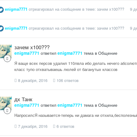
enigma7771
отреагировал на сообщение в теме:
зачем х100???
9 д
enigma7771
отреагировал на сообщение в теме:
зачем х100???
9 д
зачем х100???
enigma7771
ответил
enigma7771
тема в
Общение
Я ваще всех персов удалил 110лвла ибо делать нечего абсолютн
класс тупо отхватываешь люлей от баганутых классов
8 декабря, 2016
106 ответов
дх Танк
enigma7771
ответил
enigma7771
тема в
Общение
НапросилсЯ называется-теперь ни дамага ни отхила,бесполезный 
7 декабря, 2016
6 ответов