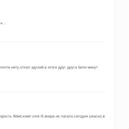
ь...
почти нету,отхил адский.в итоге друг друга били минут
рость 90мб,комп core i5.вчера не лагало,сегодня ужасно,в