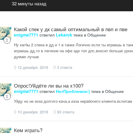
32 минуты назад
Какой спек у дк самый оптимальный в пвп и пве
enigma7771
ответил
Lekarok
тема в
Общение
Ну кагбы 2 спека в дд и 1 в танке Логично если ты играешь в танк
играешь дд,то в легионе на офе адк топ дпс,вносит больше урон
думаю лучше
12 декабря, 2016
3 ответа
Опрос!Уйдёте ли вы на x100?
enigma7771
ответил
НетПроблемок:)
тема в
Общение
Уйду но не изза долгого кача,а изза нерабочего клиента.еслитам
10 декабря, 2016
93 ответа
Кем играть?