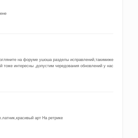
рене
,взгляните на форуме ушоша разделы исправлений,такимиже
й тоже интересны ,допустим чередования обновлений у нас
л.латник,красивый арт На ретрике