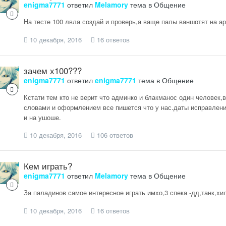
enigma7771
ответил
Melamory
тема в
Общение
На тесте 100 лвла создай и проверь,а ваще палы ваншотят на а
10 декабря, 2016
16 ответов
зачем х100???
enigma7771
ответил
enigma7771
тема в
Общение
Кстати тем кто не верит что админко и блакманос один человек
словами и оформлением все пишется что у нас.даты исправлени
и на ушоше.
10 декабря, 2016
106 ответов
Кем играть?
enigma7771
ответил
Melamory
тема в
Общение
За паладинов самое интересное играть имхо,3 спека -дд,танк,хи
10 декабря, 2016
16 ответов