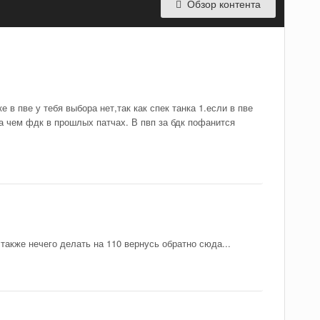
Обзор контента
е в пве у тебя выбора нет,так как спек танка 1.если в пве
а чем фдк в прошлых патчах. В пвп за бдк пофанится
 также нечего делать на 110 вернусь обратно сюда...