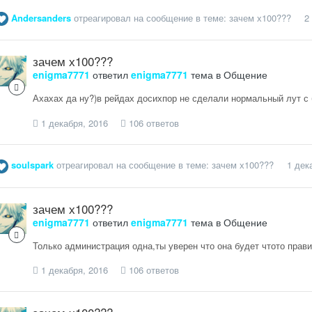
Andersanders
отреагировал на сообщение в теме:
зачем х100???
2
зачем х100???
enigma7771
ответил
enigma7771
тема в
Общение
Ахахах да ну?)в рейдах досихпор не сделали нормальный лут с б
1 декабря, 2016
106 ответов
soulspark
отреагировал на сообщение в теме:
зачем х100???
1 дек
зачем х100???
enigma7771
ответил
enigma7771
тема в
Общение
Только администрация одна,ты уверен что она будет чтото прав
1 декабря, 2016
106 ответов