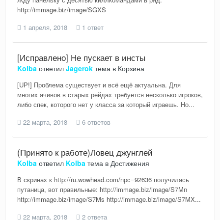
http://immage.biz/image/SGXS
1 апреля, 2018
1 ответ
[Исправлено] Не пускает в инсты
Kolba
ответил
Jagerok
тема в
Корзина
[UP!] Проблема существует и всё ещё актуальна. Для
многих ачивов в старых рейдах требуется несколько игроков,
либо спек, которого нет у класса за который играешь. Но...
22 марта, 2018
6 ответов
(Принято к работе)Ловец джунглей
Kolba
ответил
Kolba
тема в
Достижения
В скринах к http://ru.wowhead.com/npc=92636 получилась
путаница, вот правильные: http://immage.biz/image/S7Mn
http://immage.biz/image/S7Ms http://immage.biz/image/S7MX...
22 марта, 2018
2 ответа