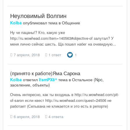
Неуловимый Волпин
Kolba
опубликовал тема в
Общение
Ну че пацаны!? Кто, какую уже
http://ru.wowhead.com/item=140563#objective-of залутал? У
меня лично сейчас шесть. Ща пошел набег на очевидную...
7 апреля, 2018
1 ответ
1
(принято к работе)Яма Сарона
Kolba
ответил
I!smPX8^
тема в
Остальное (Npc,
заселение, объекты)
Очень интересно, как ты входишь в http://ru.wowhead.com/pit-
of-saron если квест http://ru.wowhead.com/quest=24506 не
работает (Сильвана не кликается и это есть в репорте)
6 апреля, 2018
4 ответа