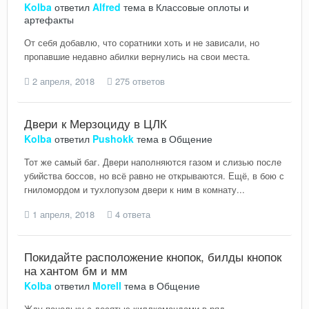
Kolba
ответил
Alfred
тема в
Классовые оплоты и
артефакты
От себя добавлю, что соратники хоть и не зависали, но
пропавшие недавно абилки вернулись на свои места.
2 апреля, 2018
275 ответов
Двери к Мерзоциду в ЦЛК
Kolba
ответил
Pushokk
тема в
Общение
Тот же самый баг. Двери наполняются газом и слизью после
убийства боссов, но всё равно не открываются. Ещё, в бою с
гниломордом и тухлопузом двери к ним в комнату...
1 апреля, 2018
4 ответа
Покидайте расположение кнопок, билды кнопок
на хантом бм и мм
Kolba
ответил
Morell
тема в
Общение
Жду панельку с десятью киллкомандами в ряд.