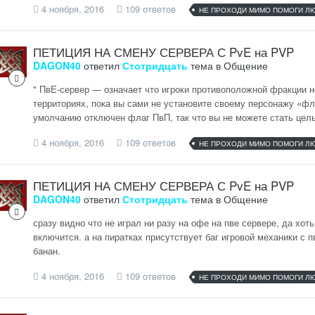
4 ноября, 2016
109 ответов
НЕ ПРОХОДИ МИМО ПОМОГИ Л
ПЕТИЦИЯ НА СМЕНУ СЕРВЕРА С PvE на PVP
DAGON40
ответил
Стотридцать
тема в
Общение
" ПвЕ-сервер — означает что игроки противоположной фракции н
территориях, пока вы сами не установите своему персонажу «фл
умолчанию отключен флаг ПвП, так что вы не можете стать целью
4 ноября, 2016
109 ответов
НЕ ПРОХОДИ МИМО ПОМОГИ Л
ПЕТИЦИЯ НА СМЕНУ СЕРВЕРА С PvE на PVP
DAGON40
ответил
Стотридцать
тема в
Общение
сразу видно что не играл ни разу на офе на пве сервере, да хот
включится. а на пиратках присутствует баг игровой механики с 
банан.
4 ноября, 2016
109 ответов
НЕ ПРОХОДИ МИМО ПОМОГИ Л