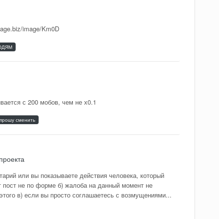
mage.biz/image/Km0D
ЮДЯМ
вается с 200 мобов, чем не х0.1
 прошу сменить
проекта
тарий или вы показываете действия человека, который
от пост не по форме б) жалоба на данный момент не
этого в) если вы просто соглашаетесь с возмущениями...