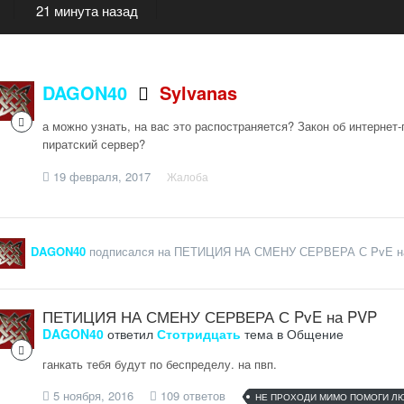
21 минута назад
DAGON40
Sylvanas
а можно узнать, на вас это распостраняется? Закон об интернет-п
пиратский сервер?
19 февраля, 2017
Жалоба
DAGON40
подписался на
ПЕТИЦИЯ НА СМЕНУ СЕРВЕРА С PvE н
ПЕТИЦИЯ НА СМЕНУ СЕРВЕРА С PvE на PVP
DAGON40
ответил
Стотридцать
тема в
Общение
ганкать тебя будут по беспределу. на пвп.
5 ноября, 2016
109 ответов
НЕ ПРОХОДИ МИМО ПОМОГИ Л