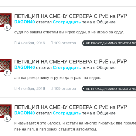
ПЕТИЦИЯ НА СМЕНУ СЕРВЕРА С PvE на PVP
DAGON40
ответил
Стотридцать
тема в
Общение
судя по вашим ответам вы игрок орды, я не играю за орду.
4 ноября, 2016
109 ответов
НЕ ПРОХОДИ МИМО ПОМОГИ Л
ПЕТИЦИЯ НА СМЕНУ СЕРВЕРА С PvE на PVP
DAGON40
ответил
Стотридцать
тема в
Общение
а я например пишу игру когда играю, на видео.
4 ноября, 2016
109 ответов
НЕ ПРОХОДИ МИМО ПОМОГИ Л
ПЕТИЦИЯ НА СМЕНУ СЕРВЕРА С PvE на PVP
DAGON40
ответил
Стотридцать
тема в
Общение
и называется это багоюз. и кстати на многих пиратках пве пробл
пве на пвп, в пвп зонах ставится автоматом.