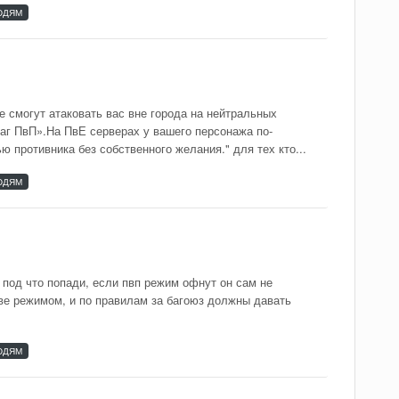
ЮДЯМ
е смогут атаковать вас вне города на нейтральных
аг ПвП».На ПвЕ серверах у вашего персонажа по-
 противника без собственного желания." для тех кто...
ЮДЯМ
ь под что попади, если пвп режим офнут он сам не
пве режимом, и по правилам за багоюз должны давать
ЮДЯМ