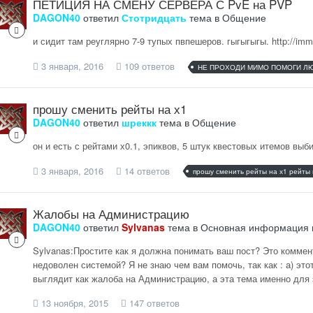
ПЕТИЦИЯ НА СМЕНУ СЕРВЕРА С PvE на PVP
DAGON40
ответил
Стотридцать
тема в
Общение
и сидит там реуглярно 7-9 тупых пвпешеров. гыгыгыгы. http://im
3 января, 2016
109 ответов
НЕ ПРОХОДИ МИМО ПОМОГИ Л
прошу сменить рейты на х1
DAGON40
ответил
шреккк
тема в
Общение
он и есть с рейтами х0.1, эпиквов, 5 штук квестовых итемов выби
3 января, 2016
14 ответов
прошу сменить рейты на х1 рейты
Жалобы на Администрацию
DAGON40
ответил
Sylvanas
тема в
Основная информация 
Sylvanas:Простите как я должна понимать ваш пост? Это коммен
недоволен системой? Я не знаю чем вам помочь, так как : а) эт
выглядит как жалоба на Администрацию, а эта тема именно для 
13 ноября, 2015
147 ответов