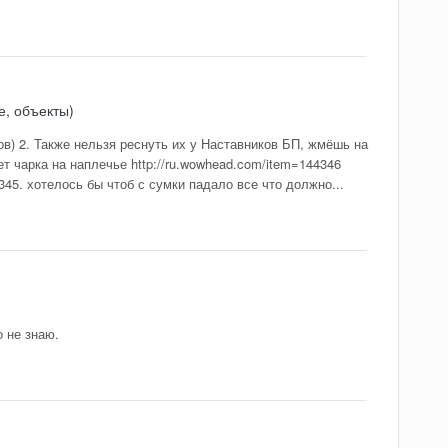
е, объекты)
ов) 2. Также нельзя реснуть их у Наставников БП, жмёшь на
ает чарка на наплечье http://ru.wowhead.com/item=144346
345. хотелось бы чтоб с сумки падало все что должно...
о не знаю.