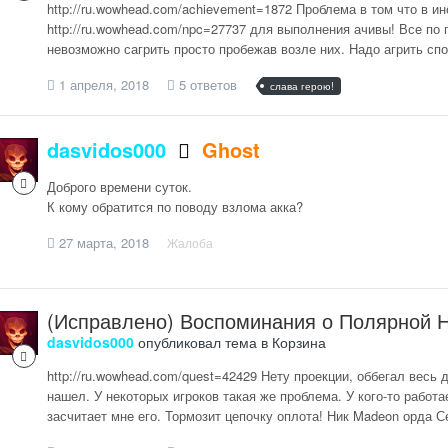
http://ru.wowhead.com/achievement=1872 Проблема в том что в инст
http://ru.wowhead.com/npc=27737 для выполнения ачивы! Все по 
невозможно сагрить просто пробежав возле них. Надо агрить спос
1 апреля, 2018
5 ответов
слава герою!
dasvidos000
Ghost
Доброго времени суток.
К кому обратится по поводу взлома акка?
27 марта, 2018
Жалоба
(Исправлено) Воспоминания о Полярной 
dasvidos000
опубликовал тема в
Корзина
http://ru.wowhead.com/quest=42429 Нету проекции, оббегал весь 
нашел. У некоторых игроков такая же проблема. У кого-то работа
засчитает мне его. Тормозит цепочку оплота! Ник Madeon орда Се