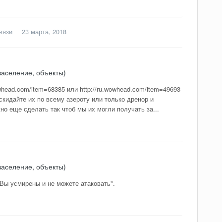
вязи
23 марта, 2018
заселение, объекты)
owhead.com/item=68385 или http://ru.wowhead.com/item=49693
скидайте их по всему азероту или только дренор и
но еще сделать так чтоб мы их могли получать за...
заселение, объекты)
"Вы усмирены и не можете атаковать".