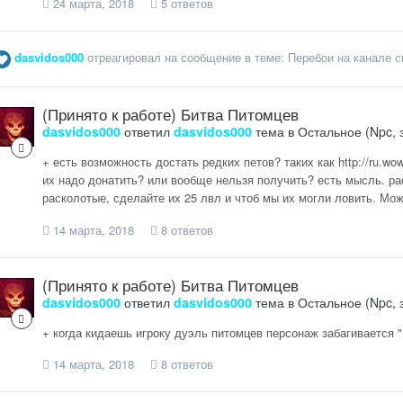
24 марта, 2018
5 ответов
dasvidos000
отреагировал на сообщение в теме:
Перебои на канале с
(Принято к работе) Битва Питомцев
dasvidos000
ответил
dasvidos000
тема в
Остальное (Npc, 
+ есть возможность достать редких петов? таких как http://ru.w
их надо донатить? или вообще нельзя получить? есть мысль. ра
расколотые, сделайте их 25 лвл и чтоб мы их могли ловить. Мож
14 марта, 2018
8 ответов
(Принято к работе) Битва Питомцев
dasvidos000
ответил
dasvidos000
тема в
Остальное (Npc, 
+ когда кидаешь игроку дуэль питомцев персонаж забагивается 
14 марта, 2018
8 ответов