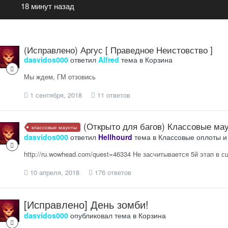
18 минут назад
(Исправлено) Аргус [ Праведное Неистовство ]
dasvidos000
ответил
Alfred
тема в
Корзина
Мы ждем, ГМ отзовись
1 сентября, 2018
11 ответов
(Открыто для багов) Классовые ма
классовые маунты
dasvidos000
ответил
Hellhourd
тема в
Классовые оплоты и
http://ru.wowhead.com/quest=46334 Не засчитывается 5й этап в с
10 апреля, 2018
176 ответов
[Исправлено] День зомби!
dasvidos000
опубликовал тема в
Корзина