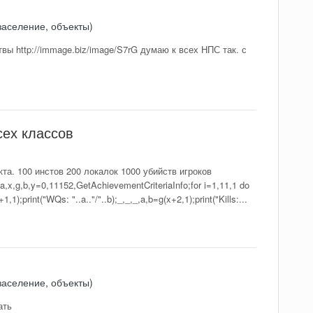
заселение, объекты)
твы http://immage.biz/image/S7rG думаю к всех НПС так. с
сех классов
та. 100 инстов 200 локалок 1000 убийств игроков
,g,b,y=0,11152,GetAchievementCriteriaInfo;for i=1,11,1 do
,1);print("WQs: "..a.."/"..b);_,_,_,a,b=g(x+2,1);print("Kills:...
заселение, объекты)
ать