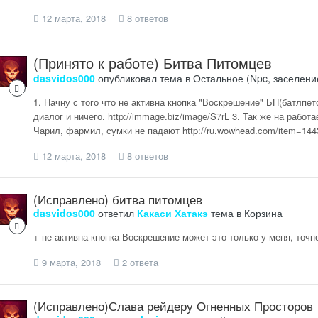
12 марта, 2018
8 ответов
(Принято к работе) Битва Питомцев
dasvidos000
опубликовал тема в
Остальное (Npc, заселени
1. Начну с того что не активна кнопка "Воскрешение" БП(батлпет
диалог и ничего. http://immage.biz/image/S7rL 3. Так же на работ
Чарил, фармил, сумки не падают http://ru.wowhead.com/item=144
12 марта, 2018
8 ответов
(Исправлено) битва питомцев
dasvidos000
ответил
Какаси Хатакэ
тема в
Корзина
+ не активна кнопка Воскрешение может это только у меня, точн
9 марта, 2018
2 ответа
(Исправлено)Слава рейдеру Огненных Просторов