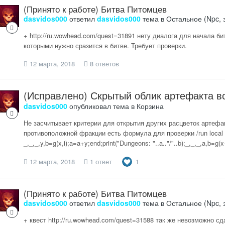
(Принято к работе) Битва Питомцев
dasvidos000
ответил
dasvidos000
тема в
Остальное (Npc, 
+ http://ru.wowhead.com/quest=31891 нету диалога для начала би
которыми нужно сразится в битве. Требует проверки.
12 марта, 2018
8 ответов
(Исправлено) Скрытый облик артефакта в
dasvidos000
опубликовал тема в
Корзина
Не засчитывает критерии для открытия других расцветок артефак
противоположной фракции есть формула для проверки /run local a,x
_,_,_,y,b=g(x,i);a=a+y;end;print("Dungeons: "..a.."/"..b);_,_,_,a,b=g(x+1
12 марта, 2018
1 ответ
1
(Принято к работе) Битва Питомцев
dasvidos000
ответил
dasvidos000
тема в
Остальное (Npc, 
+ квест http://ru.wowhead.com/quest=31588 так же невозможно сд