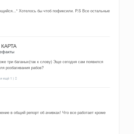
ющийся..." Хотелось бы чтоб пофиксили. P.S Все остальные
 КАРТА
тефакты
оже три баганых(так к слову) Эще сегодня сам появился
для розбагивания рабов?
(и ещё 1 )
ение в общий репорт об ачивках! Что все работает кроме