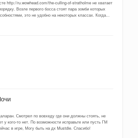
е http://ru.wowhead.com/the-culling-of-stratholme не хватает
порядку. Возле первого босса стоят пара зомби которых
обностями, это не удобно на некоторых классах. Когда...
Ночи
даларан. Смотрел по вовхеду где они должны стоять, не
ет у кого-то нет. По возможности исправьте или пусть ГМ
йчас в игре, Могу быть на дх Mustdie. Спасибо!