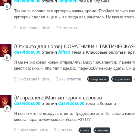
dasvidos000
ответил
-legioner-
тема в
Корзина
Так же выполнил все критерии ачивы, кроме "Пройдет только ка
критерии сделал еще в 7.0.3 тогда все работало. Ну кроме этого.
16 февраля, 2018
6 ответов
(Открыто для багов) СОРАТНИКИ / ТАКТИЧЕСКАЯ
dasvidos000
ответил
Alfred
тема в
Классовые оплоты и ар
Я бы не рисковал новых отправлять. Вдруг забагаются. У меня т
квест странный. http://immage.biz/image/SzBv некому сдать. Он 
15 февраля, 2018
275 ответов
защитники
соратники
(Исправлено)Мантия короля воронов
dasvidos000
ответил
dasvidos000
тема в
Корзина
Я понял что не дождусь ответа. Предлагаю хотя бы внести измен
квеста http://ru.wowhead.com/quest=37177
1 февраля, 2018
2 ответа
ачив
звание