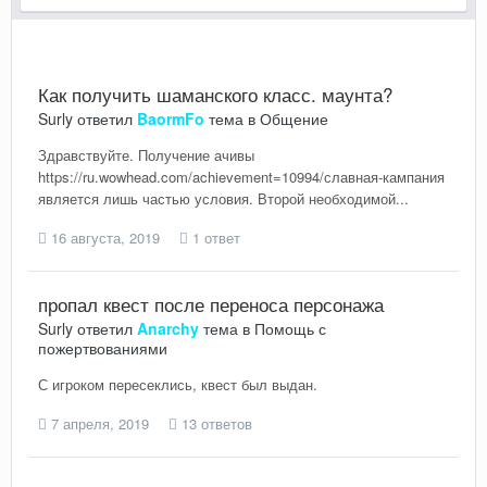
Как получить шаманского класс. маунта?
Surly
ответил
BaormFo
тема в
Общение
Здравствуйте. Получение ачивы
https://ru.wowhead.com/achievement=10994/славная-кампания
является лишь частью условия. Второй необходимой...
16 августа, 2019
1 ответ
пропал квест после переноса персонажа
Surly
ответил
Anarchy
тема в
Помощь с
пожертвованиями
С игроком пересеклись, квест был выдан.
7 апреля, 2019
13 ответов