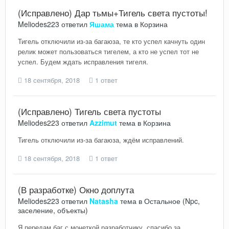
(Исправлено) Дар тьмы+Тигель света пустоты!
Meliodes223
ответил
Яшама
тема в
Корзина
Тигель отключили из-за багаюза, те кто успел качнуть один
релик может пользоваться тигелем, а кто не успел тот не
успел. Будем ждать исправления тигеля.
18 сентября, 2018
1 ответ
(Исправлено) Тигель света пустоты
Meliodes223
ответил
Azzimut
тема в
Корзина
Тигель отключили из-за багаюза, ждём исправлений.
18 сентября, 2018
1 ответ
(В разработке) Окно доплута
Meliodes223
ответил
Natasha
тема в
Остальное (Npc,
заселение, объекты)
Я передам баг с монеткой разработчику, спасибо за