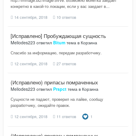
http://immage.biz/image/SVve. Возможно монетка заедает
конкретно в какой-то локации, если у вас заедает в...
14 сентября, 2018
10 ответов
[Исправлено] Пробуждающая сущность
Meliodes223
ответил
Bitum
тема в
Корзина
Спасибо за информацию, передам разработчику.
12 сентября, 2018
27 ответов
(Исправлено) припасы помраченных
Meliodes223
ответил
Prspct
тема в
Корзина
Сущности не падают, проверил на лайве, сообщу
разработчику, ожидайте правок.
12 сентября, 2018
11 ответов
1
(Исправлено) припасы помраченных