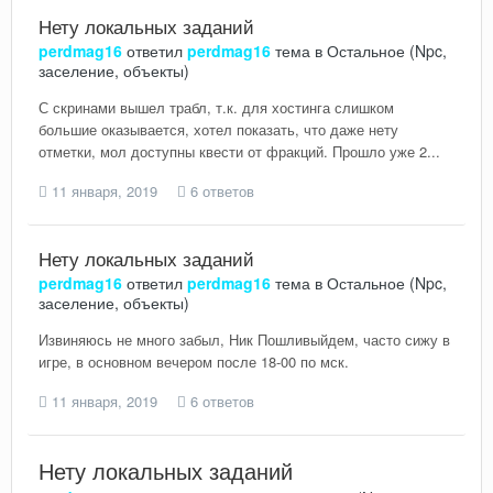
Нету локальных заданий
perdmag16
ответил
perdmag16
тема в
Остальное (Npc,
заселение, объекты)
С скринами вышел трабл, т.к. для хостинга слишком
большие оказывается, хотел показать, что даже нету
отметки, мол доступны квести от фракций. Прошло уже 2...
11 января, 2019
6 ответов
Нету локальных заданий
perdmag16
ответил
perdmag16
тема в
Остальное (Npc,
заселение, объекты)
Извиняюсь не много забыл, Ник Пошливыйдем, часто сижу в
игре, в основном вечером после 18-00 по мск.
11 января, 2019
6 ответов
Нету локальных заданий