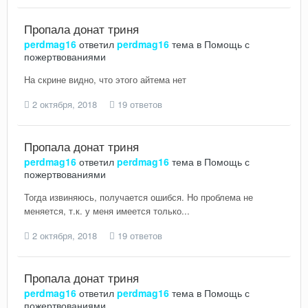
Пропала донат триня
perdmag16
ответил
perdmag16
тема в
Помощь с
пожертвованиями
На скрине видно, что этого айтема нет
2 октября, 2018
19 ответов
Пропала донат триня
perdmag16
ответил
perdmag16
тема в
Помощь с
пожертвованиями
Тогда извиняюсь, получается ошибся. Но проблема не
меняется, т.к. у меня имеется только...
2 октября, 2018
19 ответов
Пропала донат триня
perdmag16
ответил
perdmag16
тема в
Помощь с
пожертвованиями