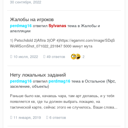
30 сентября, 2022
Жалобы на игроков
perdmag16
ответил
Sylvanas
тема в
Жалобы и
апелляции
1) Petschdold 2)Aflira 3)OP 4)https://egammi.com/image/SDqS
WoWScrnShot_071022_231847 5000 минут мута
10 июля, 2022
49 ответов
2
Нету локальных заданий
perdmag16
ответил
perdmag16
тема в
Остальное (Npc,
заселение, объекты)
Раньше было как, качаешь чара, там арт делаешь, и у тебя
появляется кв, где ты должен выбрать локацию, на
тактической карте, сейчас этого не случилось. Ваши слова...
11 января, 2019
6 ответов