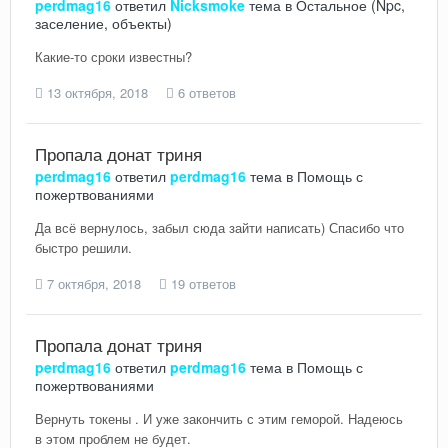
perdmag16
ответил
Nicksmoke
тема в
Остальное (Npc,
заселение, объекты)
Какие-то сроки известны?
13 октября, 2018
6 ответов
Пропала донат триня
perdmag16
ответил
perdmag16
тема в
Помощь с
пожертвованиями
Да всё вернулось, забыл сюда зайти написать) Спасибо что
быстро решили.
7 октября, 2018
19 ответов
Пропала донат триня
perdmag16
ответил
perdmag16
тема в
Помощь с
пожертвованиями
Вернуть токены . И уже закончить с этим геморой. Надеюсь
в этом проблем не будет.