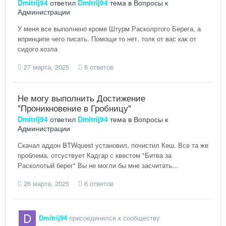
Dmitrij94
ответил
Dmitrij94
тема в
Вопросы к
Администрации
У меня все выполнено кроме Штурм Расколртого Берега, а
впринципе чего писать. Помощи то нет, толк от вас как от
сидого козла
27 марта, 2025
6 ответов
Не могу выполнить Достижение
"Проникновение в Гробницу"
Dmitrij94
ответил
Dmitrij94
тема в
Вопросы к
Администрации
Скачал аддон BTWquest установил, почистил Кеш. Все та же
проблема, отсуствует Кадгар с квестом "Битва за
Расколотый берег" Вы не могли бы мне засчитать...
26 марта, 2025
6 ответов
Dmitrij94
присоединился к сообществу