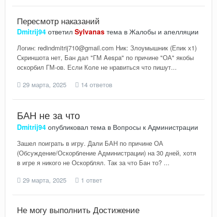
Пересмотр наказаний
Dmitrij94
ответил
Sylvanas
тема в
Жалобы и апелляции
Логин: redindmitrij710@gmail.com Ник: Злоумышник (Епик х1)
Скриншота нет, Бан дал "ГМ Aespa" по причине "ОА" якобы
оскорбил ГМ-ов. Если Коле не нравиться что пишут...
29 марта, 2025
14 ответов
БАН не за что
Dmitrij94
опубликовал тема в
Вопросы к Администрации
Зашел поиграть в игру. Дали БАН по причине ОА
(Обсуждение/Оскорбление Администрации) на 30 дней, хотя
в игре я никого не Оскорблял. Так за что Бан то? ...
29 марта, 2025
1 ответ
Не могу выполнить Достижение