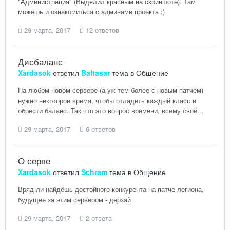
"Администрация" (Выделил красным на скриншоте). Там
можешь и ознакомиться с админами проекта :)
29 марта, 2017
12 ответов
Дисбаланс
Xardasok
ответил
Baltasar
тема в
Общение
На любом новом сервере (а уж тем более с новым патчем)
нужно некоторое время, чтобы отладить каждый класс и
обрести баланс. Так что это вопрос времени, всему своё...
29 марта, 2017
6 ответов
О серве
Xardasok
ответил
Schram
тема в
Общение
Вряд ли найдёшь достойного конкурента на патче легиона,
будущее за этим сервером - дерзай
29 марта, 2017
2 ответа