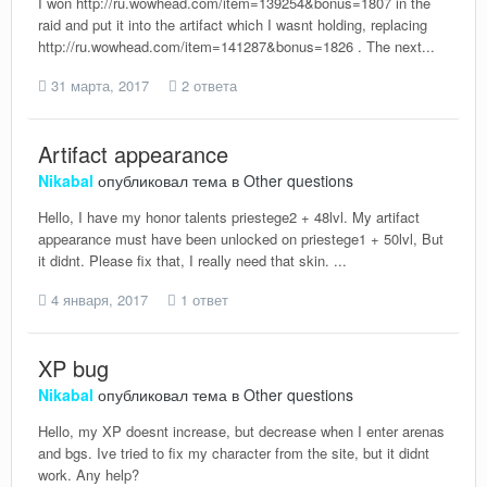
I won http://ru.wowhead.com/item=139254&bonus=1807 in the
raid and put it into the artifact which I wasnt holding, replacing
http://ru.wowhead.com/item=141287&bonus=1826 . The next...
31 марта, 2017
2 ответа
Artifact appearance
Nikabal
опубликовал тема в
Other questions
Hello, I have my honor talents priestege2 + 48lvl. My artifact
appearance must have been unlocked on priestege1 + 50lvl, But
it didnt. Please fix that, I really need that skin. ...
4 января, 2017
1 ответ
XP bug
Nikabal
опубликовал тема в
Other questions
Hello, my XP doesnt increase, but decrease when I enter arenas
and bgs. Ive tried to fix my character from the site, but it didnt
work. Any help?