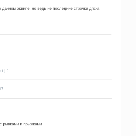
 данном эквипе, но ведь не последние строчки дпс-а
 1 )
17
 с рывками и прыжками