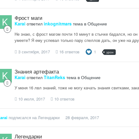
Фрост маги
Karai
ответил
inkognitmars
тема в
Общение
Не знаю, с фрост магом почти 10 минут в стычке бадался, но он 
умеете? Я ему успевал только пару спеллов дать, он уже на др
3 сентября, 2017
16 ответов
1
урон
Знания артефакта
Karai
ответил
TitanReks
тема в
Общение
У меня 16 лвл знаний, тоже не могу качать знания свитками, зак
10 июля, 2017
10 ответов
arai
подписался на
Легендарки
28 февраля, 2017
Легендарки