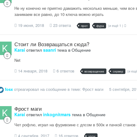
Не ну конечно не приятно дамажить несколько меньше, чем все в
занимаем все равно, до 10 ключа можно играть
19 июня, 2018
23 ответа
(и ещё 1 )
прот
фура
Стоит ли Возвращаться сюда?
Karai
ответил
saanri
тема в
Общение
Net
14 января, 2018
6 ответов
(и ещё
возвращение
сервер
fosx
отреагировал на сообщение в теме:
Фрост маги
5 сентября, 20
Фрост маги
Karai
ответил
inkognitmars
тема в
Общение
Чет рофлю, играл на фуривоине с дпсом в 500к и пачкой станов
4 сентября, 2017
16 ответов
урон