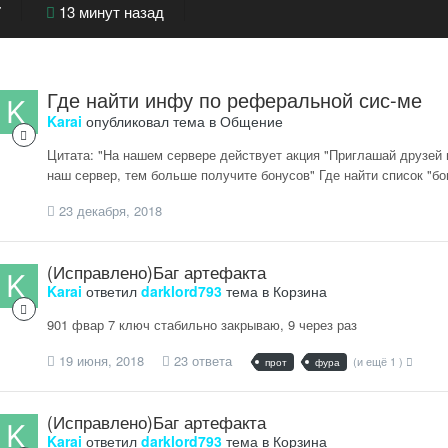
7
13 минут назад
Где найти инфу по реферальной сис-ме
Karai
опубликовал тема в
Общение
Цитата: "На нашем сервере действует акция "Приглашай друзей 
наш сервер, тем больше получите бонусов" Где найти список "б
23 декабря, 2018
(Исправлено)Баг артефакта
Karai
ответил
darklord793
тема в
Корзина
901 фвар 7 ключ стабильно закрываю, 9 через раз
19 июня, 2018
23 ответа
(и ещё 1 )
прот
фура
(Исправлено)Баг артефакта
Karai
ответил
darklord793
тема в
Корзина