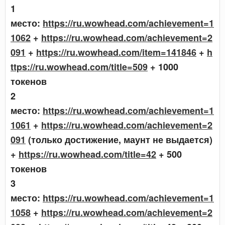
1
место:
https://ru.wowhead.com/achievement=1
1062
+
https://ru.wowhead.com/achievement=2
091
+
https://ru.wowhead.com/item=141846
+
h
ttps://ru.wowhead.com/title=509
+ 1000
токенов
2
место:
https://ru.wowhead.com/achievement=1
1061
+
https://ru.wowhead.com/achievement=2
091
(только достижение, маунт не выдается)
+
https://ru.wowhead.com/title=42
+ 500
токенов
3
место:
https://ru.wowhead.com/achievement=1
1058
+
https://ru.wowhead.com/achievement=2