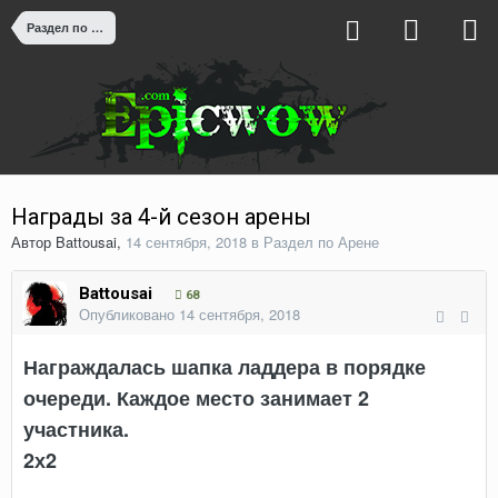
Раздел по Арене
Награды за 4-й сезон арены
Автор
Battousai
,
14 сентября, 2018
в
Раздел по Арене
Battousai
68
Опубликовано
14 сентября, 2018
Награждалась шапка ладдера в порядке
очереди. Каждое место занимает 2
участника.
2х2