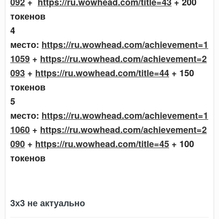
092
+
https://ru.wowhead.com/title=43
+ 200
токенов
4
место:
https://ru.wowhead.com/achievement=1
1059
+
https://ru.wowhead.com/achievement=2
093
+
https://ru.wowhead.com/title=44
+ 150
токенов
5
место:
https://ru.wowhead.com/achievement=1
1060
+
https://ru.wowhead.com/achievement=2
090
+
https://ru.wowhead.com/title=45
+ 100
токенов
3х3 не актуально