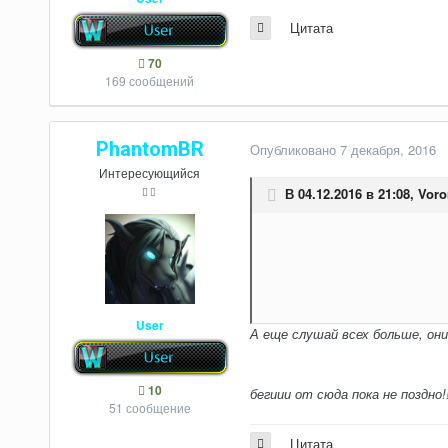
Цитата
70
169 сообщений
PhantomBR
Опубликовано
7 декабря, 2016
Интересующийся
В 04.12.2016 в 21:08,
Voro
User
А еще слушай всех больше, он
10
бегиии от сюда пока не поздно!
51 сообщение
Цитата