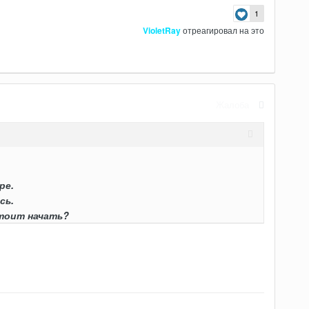
1
VioletRay
отреагировал на это
Жалоба
ре.
сь.
стоит начать?