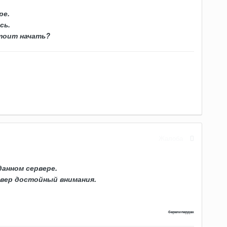
ре.
сь.
стоит начать?
Жалоба
данном сервере.
ервер достойный внимания.
береги пердак