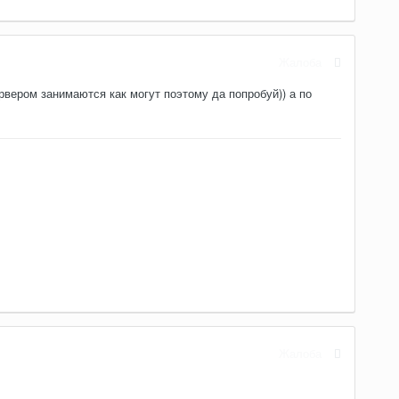
Жалоба
ервером занимаются как могут поэтому да попробуй)) а по
Жалоба