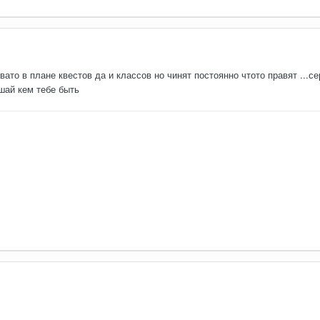
вато в плане квестов да и классов но чинят постоянно чтото правят ...с
шай кем тебе быть