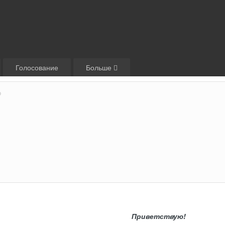
Голосование
Больше
о
Приветствую!