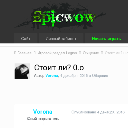
Сайт
Личный кабинет
Начать играть
Главная
Игровой раздел Legion
Общение
Стоит ли? 0.
Стоит ли? 0.о
Автор
Vorona
,
4 декабря, 2016
в
Общение
Vorona
Опубликовано
4 декабря, 2016
Юный открыватель