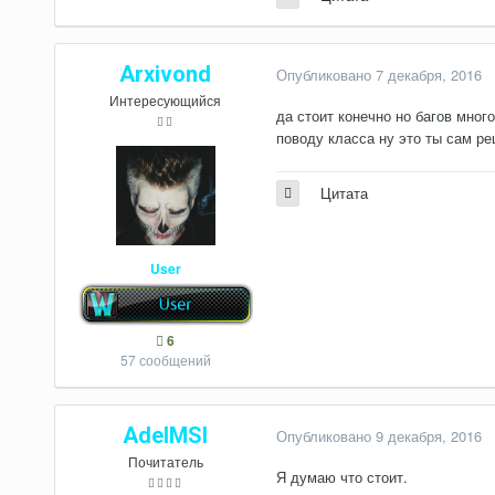
Arxivond
Опубликовано
7 декабря, 2016
Интересующийся
да стоит конечно но багов много
поводу класса ну это ты сам ре
Цитата
User
6
57 сообщений
AdelMSI
Опубликовано
9 декабря, 2016
Почитатель
Я думаю что стоит.