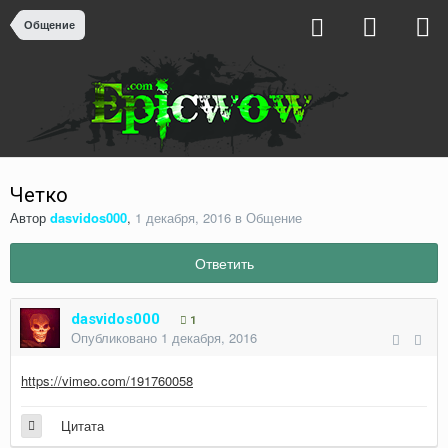
Общение
Четко
Автор
dasvidos000
,
1 декабря, 2016
в
Общение
Ответить
dasvidos000
1
Опубликовано
1 декабря, 2016
https://vimeo.com/191760058
Цитата