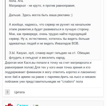
пола. Ага.
Матриархат - не круто, я против равноправия.
Дальше. Здесь могла быть ваша реклама :)
А вообще, надеюсь, что сервер не рухнет на начальном
этапе развития,а будет развиваться в лучшую сторону.
Мне, как привереде, очень трудно найти подходящий
сервер. Ну и, естественно, хотелось бы видеть больше
адекватных людей и не видеть Инвалидов ВОВ.
З.Ы. Казуал, нуб, слакер ищет гильдию на х1. Обещаю
флудить в гильдчат и веселить народ.
Дорогая моя Кася,вы попали в точку на счет матриархата и
равноправия полов) Для тех у кого иная точка зрения и кто
поддерживает фиминизм я могу ответить коротко и лаконично:
всех баб в армию на равне с парнями,брить на лысо и никаких
поблажек уже представительницам не "слабого" пола
Цитата
Сетеш
88