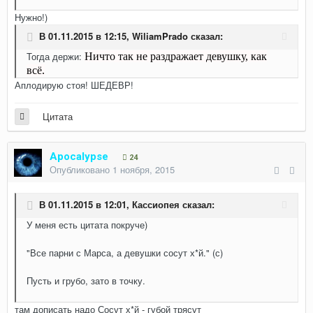
Нужно!)
В 01.11.2015 в 12:15,
WiliamPrado
сказал:
Тогда держи:
Ничто так не раздражает девушку, как
всё.
Аплодирую стоя! ШЕДЕВР!
Цитата
Apocalypse
24
Опубликовано
1 ноября, 2015
В 01.11.2015 в 12:01,
Кассиопея
сказал:
У меня есть цитата покруче)
"Все парни с Марса, а девушки сосут х*й." (с)
Пусть и грубо, зато в точку.
там дописать надо Сосут х*й - губой трясут