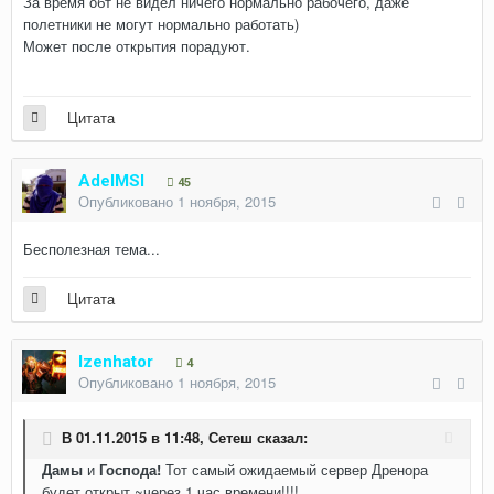
За время обт не видел ничего нормально рабочего, даже
полетники не могут нормально работать)
Может после открытия порадуют.
Цитата
AdelMSI
45
Опубликовано
1 ноября, 2015
Бесполезная тема...
Цитата
Izenhator
4
Опубликовано
1 ноября, 2015
В 01.11.2015 в 11:48,
Сетеш
сказал:
Дамы
и
Господа!
Тот самый ожидаемый сервер Дренора
будет открыт ~через 1 час времени!!!!