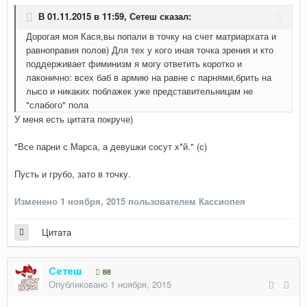
В 01.11.2015 в 11:59,
Сетеш
сказал:
Дорогая моя Кася,вы попали в точку на счет матриархата и
равноправия полов) Для тех у кого иная точка зрения и кто
поддерживает фиминизм я могу ответить коротко и
лаконично: всех баб в армию на равне с парнями,брить на
лысо и никаких поблажек уже представительницам не
"слабого" пола
У меня есть цитата покруче)
"Все парни с Марса, а девушки сосут х*й." (с)
Пусть и грубо, зато в точку.
Изменено
1 ноября, 2015
пользователем Кассиопея
Цитата
Сетеш
88
Опубликовано
1 ноября, 2015