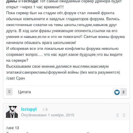
Дамы
и
Господа!
Тот самый ожидаемый сервер Дренора будет
открыт ~через 1 час времени!!!!
Пока сервер был на стадии обт,форум стал линией фронта
обычных компьюнити и заядлых гладиаторов форума. Велись
ожесточенные схватки на темы школы,гильдии,навыков друг
друга. В ход шли фразы унижающие опонента,ссылки на его
умения и навыки,если и это не помогало!! Святые воины форума
начинали обзывать врага школьником!
И обозревая все эти локальные конфликты форума невольно
созревает вопрос.... что нас ждет,какое будущее,что вы видите
на сервере?
Высказываем свое мнение,делимся мыслями,максимум
эпатажа\саморекламы\форумной войны (без мата разумеется)
/cast Срач
Цитата
2
Icrispyl
0
Опубликовано
1 ноября, 2015
/use 13