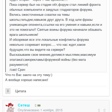
Пока сервер был на стадии обт,форум стал линией фронта
обычных компьюнити и заядлых гладиаторов форума.
Велись ожесточенные схватки на темы
школы,гильдии,навыков друг друга. В ход шли фразы
унижающие опонента,ссылки на его умения и навыки,если и
это не помогало!! Святые воины форума начинали обзывать
врага школьником!
И обозревая все эти локальные конфликты форума
невольно созревает вопрос.... что нас ждет,какое
будущее,что вы видите на сервере?
Высказываем свое мнение,делимся мыслями,максимум
эпатажа\саморекламы\форумной войны (без мата
разумеется)
/cast Срач
Что-то Вас заело на эту тему:)
А вообще хорошо написано!
Цитата
Сетеш
88
Опубликовано
1 ноября, 2015