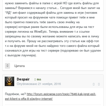
нужно заменить файлы в папке с игрой НО где взять файлы для
замены? Вернемся к началу статьи... Сегодня мной был залит на
"ЯД" зип-фаил содержащий файлы для замены в игре (человек
который просил на форумном чате помощи привет тебе и мне
было приятно помогать тебе занять свою ячейку на
сервере) которые ранее были использованы для игры на тест
сервере легиона на WowEpic. Теперь внимание т.к ссылки
запрещены вы по своему желанию можете написать мне в личку
и получить ее. Прошу не рассматривать эту статью как офф-топ
т.к на форуме мной не было найдено того самого файла который
скачивался для игры на тест сервере (подозреваю он был удален
с выходом лаунчера).
Цитата
Despair
866
Опубликовано
21 ноября, 2016
Подобное, не?
http://forum.epicwow.com/topic/7646-kak-igrat-esli-
est-klient-s-offa-ili-slaybyy-internet/