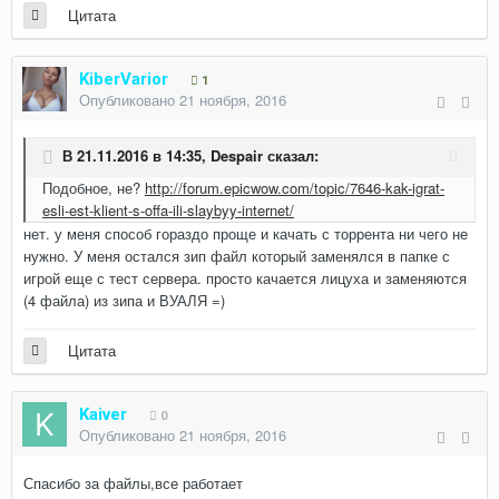
Цитата
KiberVarior
1
Опубликовано
21 ноября, 2016
В 21.11.2016 в 14:35,
Despair
сказал:
Подобное, не?
http://forum.epicwow.com/topic/7646-kak-igrat-
esli-est-klient-s-offa-ili-slaybyy-internet/
нет. у меня способ гораздо проще и качать с торрента ни чего не
нужно. У меня остался зип файл который заменялся в папке с
игрой еще с тест сервера. просто качается лицуха и заменяются
(4 файла) из зипа и ВУАЛЯ =)
Цитата
Kaiver
0
Опубликовано
21 ноября, 2016
Спасибо за файлы,все работает