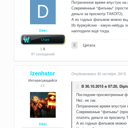
Потраченное время впустую на 
Современные "фильмы" (простите
деньги за просмотр ТАКОГО).
А из годных фильмов можно выд
Из буржуйских - какую-нибудь
User
наплодили ещё тогда.
Цитата
5
97 сообщений
Izenhator
Опубликовано
30 октября, 2015
Интересующийся
В 30.10.2015 в 07:20,
Dipl
Последние просмотренные фи
Нет, не так.
Потраченное время впустую н
Современные "фильмы" (прост
платить деньги за просмотр 
А из годных фильмов можно в
User