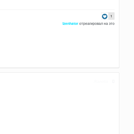
1
Izenhator
отреагировал на это
Жалоба