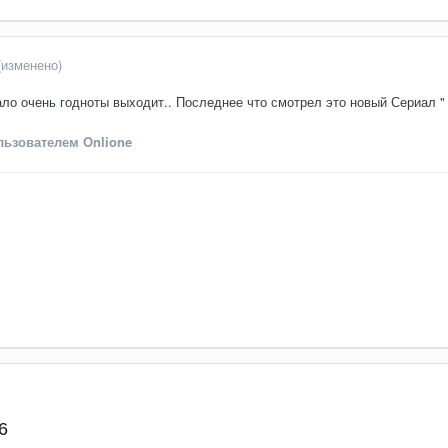
(изменено)
ало очень годноты выходит.. Последнее что смотрел это новый Сериал "
ьзователем Onlione
6