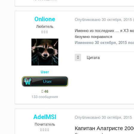
Onlione
Опубликовано
30 октября, 2015
Любитель
Именно из последних ... я ХЗ м
безумно понравился
Изменено
30 октября, 2015
пол
Цитата
User
46
133 сообщения
AdelMSI
Опубликовано
30 октября, 2015
Почитатель
Капитан Алатристе 200