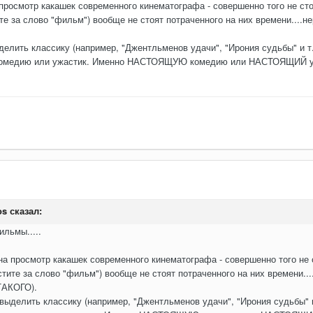
просмотр какашек современного кинематографа - совершенно того не сто
 за слово "фильм") вообще не стоят потраченного на них времени....нер
елить классику (например, "Джентльменов удачи", "Ирония судьбы" и т.
 комедию или ужастик. Именно НАСТОЯЩУЮ комедию или НАСТОЯЩИЙ ужа
os
сказал:
льмы.....
а просмотр какашек современного кинематографа - совершенно того не 
ите за слово "фильм") вообще не стоят потраченного на них времени....
ТАКОГО).
ыделить классику (например, "Джентльменов удачи", "Ирония судьбы" и