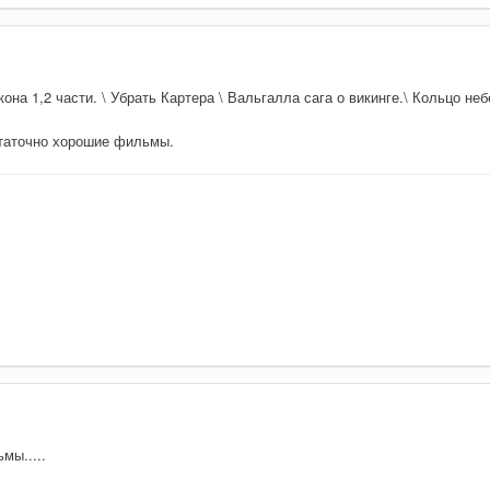
на 1,2 части. \ Убрать Картера \ Вальгалла сага о викинге.\ Кольцо неб
статочно хорошие фильмы.
мы.....