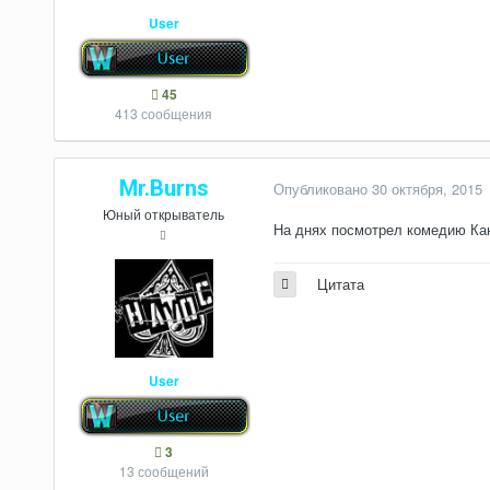
User
45
413 сообщения
Mr.Burns
Опубликовано
30 октября, 2015
Юный открыватель
На днях посмотрел комедию Кан
Цитата
User
3
13 сообщений