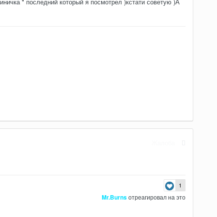
ничка " последний который я посмотрел )кстати советую )А
Жалоба
1
Mr.Burns
отреагировал на это