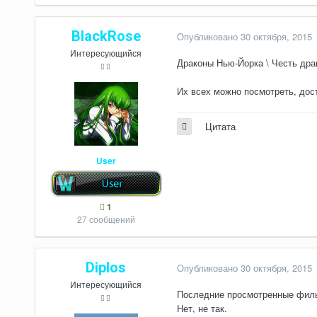
BlackRose
Опубликовано
30 октября, 2015
Интересующийся
Драконы Нью-Йорка \ Честь драко
Их всех можно посмотреть, до
Цитата
User
1
27 сообщений
Diplos
Опубликовано
30 октября, 2015
Интересующийся
Последние просмотренные филь
Нет, не так.