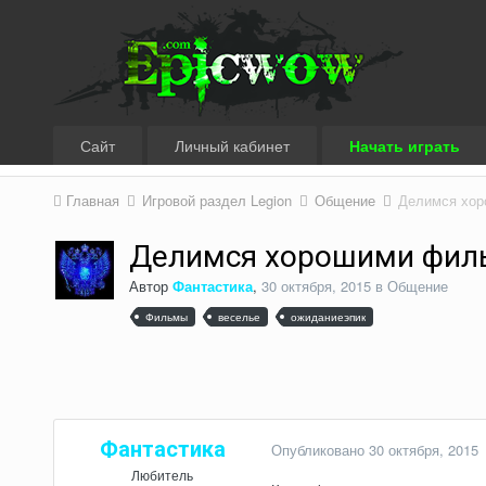
Сайт
Личный кабинет
Начать играть
Главная
Игровой раздел Legion
Общение
Делимся хо
Делимся хорошими фил
Автор
Фантастика
,
30 октября, 2015
в
Общение
Фильмы
веселье
ожиданиеэпик
Фантастика
Опубликовано
30 октября, 2015
Любитель