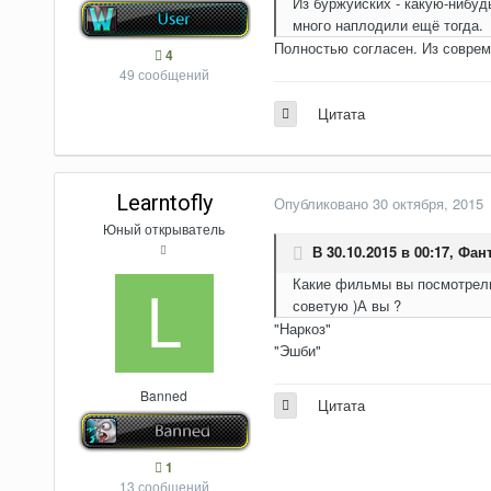
Из буржуйских - какую-ниб
много наплодили ещё тогда.
Полностью согласен. Из совреме
4
49 сообщений
Цитата
Learntofly
Опубликовано
30 октября, 2015
Юный открыватель
В 30.10.2015 в 00:17,
Фант
Какие фильмы вы посмотрели 
советую )А вы ?
"Наркоз"
"Эшби"
Banned
Цитата
1
13 сообщений