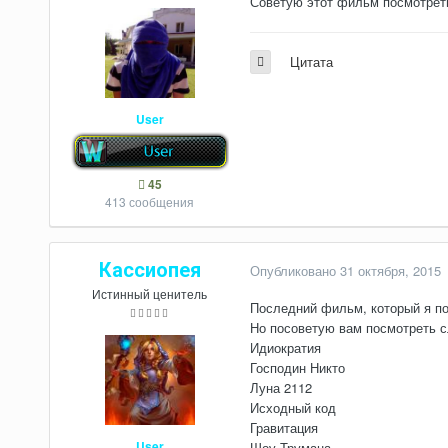
Советую этот фильм посмотрет
Цитата
User
45
413 сообщения
Кассиопея
Опубликовано
31 октября, 2015
Истинный ценитель
Последний фильм, который я п
Но посоветую вам посмотреть
Идиократия
Господин Никто
Луна 2112
Исходный код
Гравитация
User
Шоу Трумана