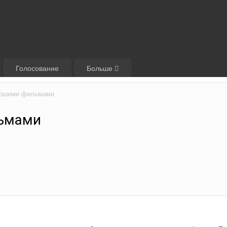
Голосование
Больше
рошими фильмами
ьмами