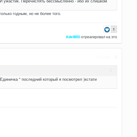
ужастик. Перечислять бессмысленно - ибо их слишком
олько годным, но не более того.
1
AdelMSI
отреагировал на это
Жалоба
Единичка " последний который я посмотрел )кстати