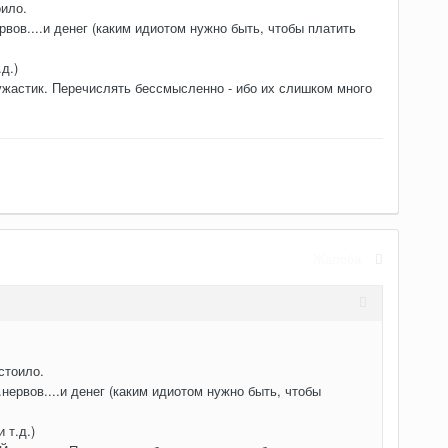
ило.
вов....и денег (каким идиотом нужно быть, чтобы платить
д.)
стик. Перечислять бессмысленно - ибо их слишком много
Жалоба
стоило.
нервов....и денег (каким идиотом нужно быть, чтобы
 т.д.)