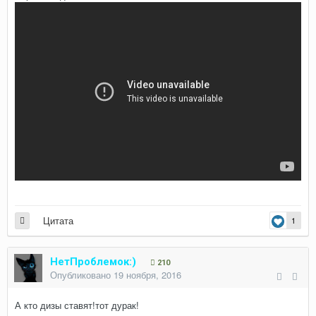
Цитата
1
НетПроблемок:)
210
Опубликовано
19 ноября, 2016
А кто дизы ставят!тот дурак!