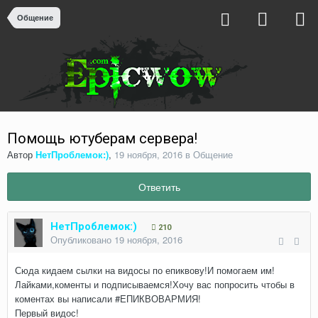
Общение
Помощь ютуберам сервера!
Автор
НетПроблемок:)
,
19 ноября, 2016
в
Общение
Ответить
НетПроблемок:)
210
Опубликовано
19 ноября, 2016
Сюда кидаем сылки на видосы по епиквову!И помогаем им!
Лайками,коменты и подписываемся!Хочу вас попросить чтобы в
коментах вы написали #ЕПИКВОВАРМИЯ!
Первый видос!